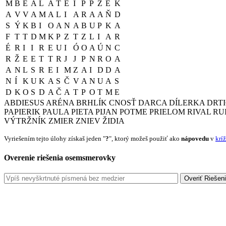
M
B
E
A
L
A
T
E
I
P
P
Ž
E
K
A
V
V
A
M
A
L
I
A
R
A
A
Ň
D
S
Ý
K
B
I
O
A
N
A
B
U
P
K
A
F
T
T
D
M
K
P
Z
T
Z
L
I
A
R
É
R
I
I
R
E
U
I
Ó
O
A
Ú
N
C
R
Ž
E
E
T
T
R
J
J
P
N
R
O
A
A
N
L
S
R
E
I
M
Z
A
I
D
D
A
N
Í
K
U
K
A
S
Č
V
A
N
U
A
S
D
K
O
S
D
A
Č
A
T
P
O
T
M
E
ABDIESUS
ARÉNA
BRHLÍK
CNOSŤ
DARCA
DÍLERKA
DRT
PAPIERIK
PAULA
PIETA
PIJAN
POTME
PRIELOM
RIVAL
RU
VÝTRŽNÍK
ZMIER
ZNIEV
ŽIDIA
Vyriešením tejto úlohy získaš jeden "
?
", ktorý možeš použiť ako
nápovedu
v
krí
Overenie riešenia osemsmerovky