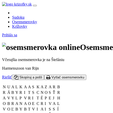
Sudoku
Osemsmerovky
Krížovky
Prihlás sa
Osemsmer
Včerajšia osemsmerovka je na Štefániu
Harmenszoon van Rijn
Riešiť
Skopíruj a pošli
Vytlač osemsmerovku
N
U
A
L
K
A
A
S
K
A
Z
A
R
B
R
Á
B
Y
R
I
T
S
C
N
O
S
Ť
R
A
V
Y
L
P
V
R
I
T
É
P
E
J
H
O
B
R
A
N
A
O
E
C
R
I
V
A
L
V
O
Ľ
B
Y
B
T
V
I
A
I
S
S
Í