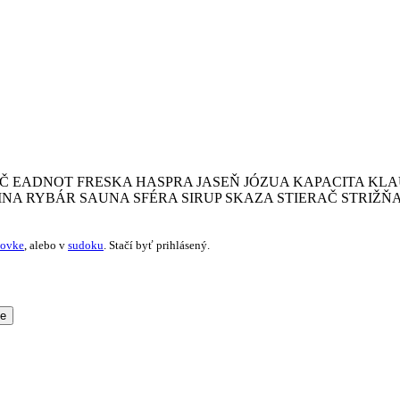
IČ
EADNOT
FRESKA
HASPRA
JASEŇ
JÓZUA
KAPACITA
KLA
INA
RYBÁR
SAUNA
SFÉRA
SIRUP
SKAZA
STIERAČ
STRIŽŇ
žovke
, alebo v
sudoku
. Stačí byť prihlásený.