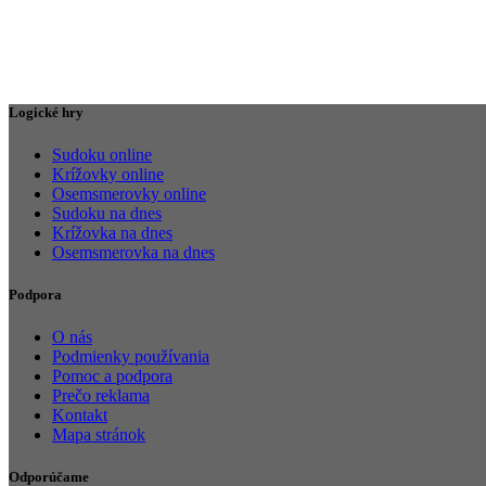
Logické hry
Sudoku online
Krížovky online
Osemsmerovky online
Sudoku na dnes
Krížovka na dnes
Osemsmerovka na dnes
Podpora
O nás
Podmienky používania
Pomoc a podpora
Prečo reklama
Kontakt
Mapa stránok
Odporúčame