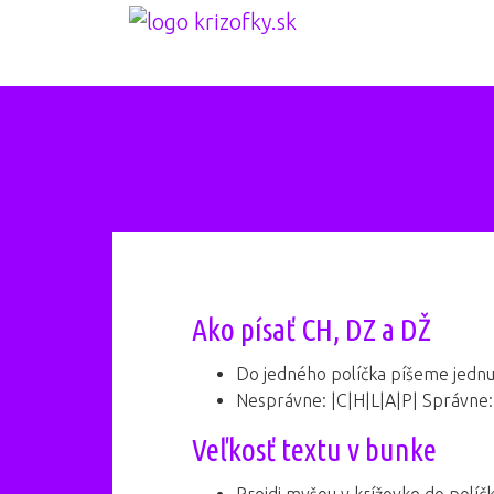
Ako písať CH, DZ a DŽ
Do jedného políčka píšeme jednu
Nesprávne: |C|H|L|A|P| Správne:
Veľkosť textu v bunke