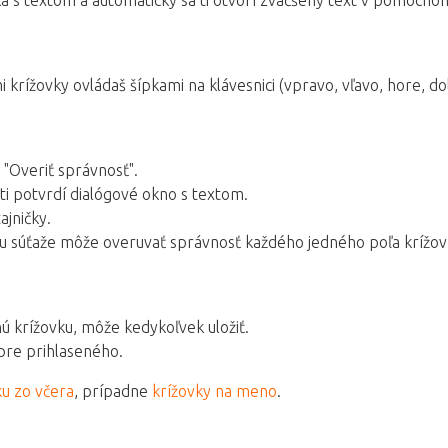
ka s textom a automaticky sa ti otvorí zväčšený text v pomocno
 krížovky ovládaš šípkami na klávesnici (vpravo, vľavo, hore, do
lo "Overiť správnosť".
 ti potvrdí dialógové okno s textom.
ajničky.
pu súťaže môže overuvať správnosť každého jedného poľa krížovky
nú krížovku, môže kedykoľvek uložiť.
pre prihlaseného.
ku zo včera
, prípadne
krížovky na meno
.