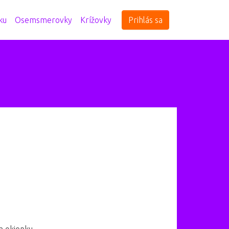
ku
Osemsmerovky
Krížovky
Prihlás sa