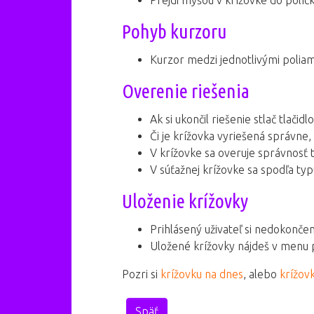
Prejdi myšou v krížovke do políč
Pohyb kurzoru
Kurzor medzi jednotlivými poliami
Overenie riešenia
Ak si ukončil riešenie stlač tlačid
Či je krížovka vyriešená správne,
V krížovke sa overuje správnosť t
V súťažnej krížovke sa spodľa ty
Uloženie krížovky
Prihlásený uživateľ si nedokonče
Uložené krížovky nájdeš v menu 
Pozri si
krížovku na dnes
, alebo
krížov
Späť