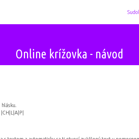
Sudo
Online krížovka - návod
 hlásku.
 |CH|L|A|P|