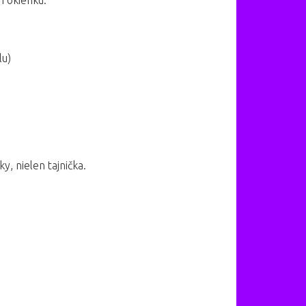
m okienku.
lu)
, nielen tajnička.