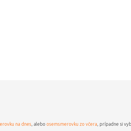
rovku na dnes
, alebo
osemsmerovku zo včera
, prípadne si vy