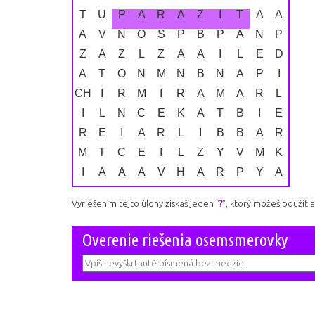
T
Ú
P
A
R
A
Z
I
T
Á
A
Á
V
N
O
S
P
B
P
A
N
P
Z
A
Z
L
Z
A
A
I
L
E
D
A
T
O
N
M
N
B
Ň
A
P
Í
CH
I
R
M
I
R
A
M
A
R
L
I
L
N
C
E
K
Á
Ť
B
I
E
R
E
I
A
R
L
I
B
B
A
R
M
Ť
C
E
I
L
Z
Y
V
M
K
I
A
A
A
V
H
A
R
P
Y
A
Vyriešením tejto úlohy získaš jeden "
?
", ktorý možeš použiť 
Overenie riešenia osemsmerovky