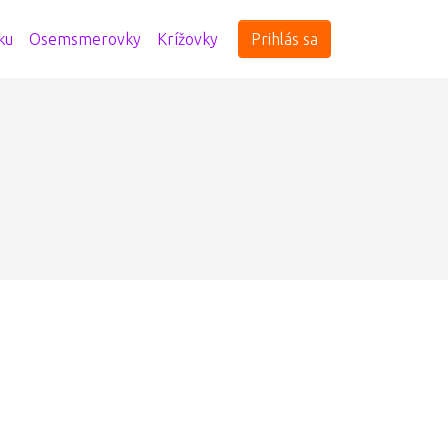
ku
Osemsmerovky
Krížovky
Prihlás sa