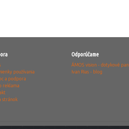
ora
Odporúčame
s
ÁMOS vision - dotykové pan
ienky používania
Ivan Rias - blog
c a podpora
o reklama
akt
 stránok