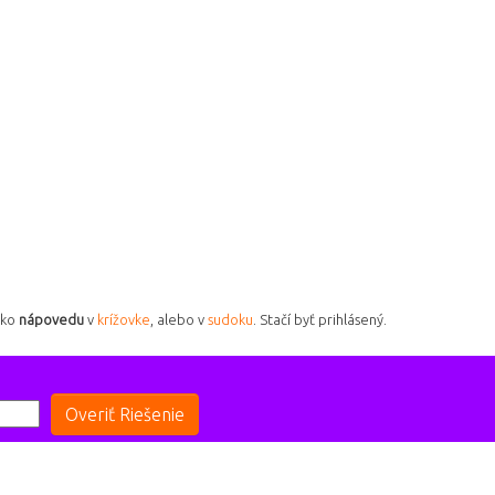
ako
nápovedu
v
krížovke
, alebo v
sudoku
. Stačí byť prihlásený.