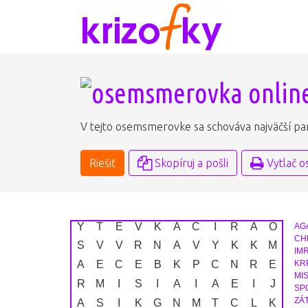
V tejto osemsmerovke sa schováva najväčší par
Riešiť
Skopíruj a pošli
Vytlač 
Y
T
E
V
K
A
C
Í
R
A
O
AG
CH
S
V
V
R
N
Á
V
Y
K
K
M
IM
A
E
Č
E
B
K
P
Č
N
R
E
KR
MIS
R
M
I
S
I
A
I
A
E
I
J
SP
ZÁ
A
S
I
K
G
N
M
T
C
L
K