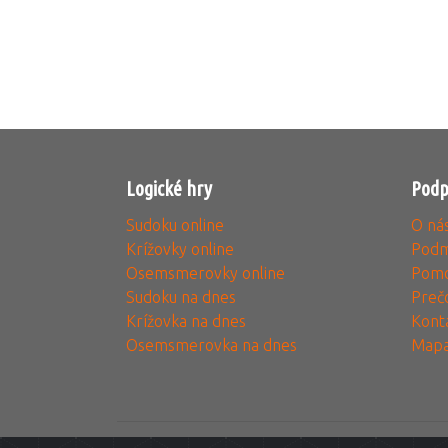
Logické hry
Podp
Sudoku online
O ná
Krížovky online
Podm
Osemsmerovky online
Pomo
Sudoku na dnes
Preč
Krížovka na dnes
Kont
Osemsmerovka na dnes
Mapa