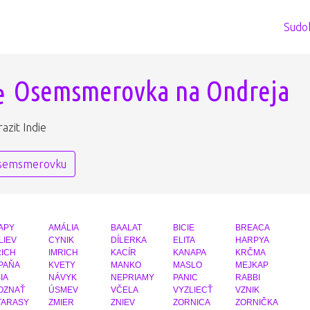
Sudo
Osemsmerovka na Ondreja
azit Indie
osemsmerovku
APY
AMÁLIA
BAALAT
BICIE
BREACA
LIEV
CYNIK
DÍLERKA
ELITA
HARPYA
RICH
IMRICH
KACÍR
KANAPA
KRČMA
PAŇA
KVETY
MANKO
MASLO
MEJKAP
IA
NÁVYK
NEPRIAMY
PANIC
RABBI
OZNAŤ
ÚSMEV
VČELA
VYZLIECŤ
VZNIK
TARASY
ZMIER
ZNIEV
ZORNICA
ZORNIČKA