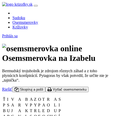
Sudoku
Osemsmerovky
Krížovky
Prihlás sa
Osemsmerovka na Izabelu
Bermudský trojuholník je zdrojom rôznych záhad a z toho
plynúcich konšpirácií. Pytagoras by však potvrdil, že určite nie je
„tajnička“.
Riešiť
Skopíruj a pošli
Vytlač osemsmerovku
Ť
I
V
A
B
A
Z
O
T
R
A
S
P
S
A
R
V
P
Y
P
A
O
L
I
B
U
J
A
K
T
R
L
E
D
U
P