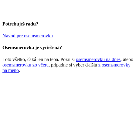
Potrebuješ radu?
Návod pre osemsmerovku
Osemsmerovka je vyriešená?
Toto všetko, čaká len na teba. Pozri si
osemsmerovku na dnes
, alebo
osemsmerovku zo včera
, prípadne si vyber ďalšiu
z osemsmerovky
na meno
.