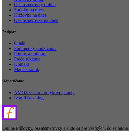
Osemsmerovky online
Sudoku na dnes
Krížovka na dnes
Osemsmerovka na dnes
Podpora
O nás
Podmienky používania
Pomoc a podpora
Prečo reklama
Kontakt
Mapa stránok
Odporúčame
ÁMOS vision - dotykové panely
Ivan Rias - blog
Online krížovky, osemsmerovky a sudoku pre všetkých, čo sa nudia