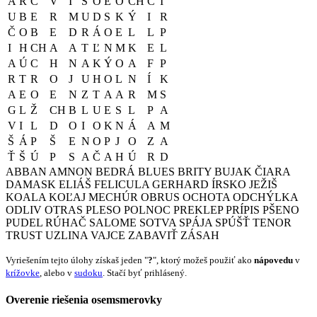
A
R
C
V
I
S
O
E
O
CH
C
Í
U
B
E
R
M
U
D
S
K
Ý
I
R
Č
O
B
E
D
R
Á
O
E
L
L
P
I
H
CH
A
A
T
Ľ
N
M
K
E
L
A
Ú
C
H
N
A
K
Ý
O
A
F
P
R
T
R
O
J
U
H
O
L
N
Í
K
A
E
O
E
N
Z
T
A
A
R
M
S
G
L
Ž
CH
B
L
U
E
S
L
P
A
V
I
L
D
O
I
O
K
N
Á
A
M
Š
Á
P
Š
E
N
O
P
J
O
Z
A
Ť
Š
Ú
P
S
A
Č
A
H
Ú
R
D
ABBAN
AMNON
BEDRÁ
BLUES
BRITY
BUJAK
ČIARA
DAMASK
ELIÁŠ
FELICULA
GERHARD
ÍRSKO
JEŽIŠ
KOALA
KOĽAJ
MECHÚR
OBRUS
OCHOTA
ODCHÝLKA
ODLIV
OTRAS
PLESO
POLNOC
PREKLEP
PRÍPIS
PŠENO
PUDEL
RÚHAČ
SALOME
SOTVA
SPÁJA
SPÚŠŤ
TENOR
TRUST
UZLINA
VAJCE
ZABAVIŤ
ZÁSAH
Vyriešením tejto úlohy získaš jeden "
?
", ktorý možeš použiť ako
nápovedu
v
krížovke
, alebo v
sudoku
. Stačí byť prihlásený.
Overenie riešenia osemsmerovky