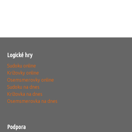
Logické hry
Sudoku online
Krížovky online
Osemsmerovky online
Sudoku na dnes
Krížovka na dnes
Osemsmerovka na dnes
Podpora