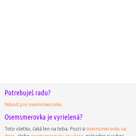
Potrebuješ radu?
Návod pre osemsmerovku
Osemsmerovka je vyriešená?
Toto všetko, čaká len na teba. Pozri si
osemsmerovku na
dnes
, alebo
osemsmerovku zo včera
, prípadne si vyber