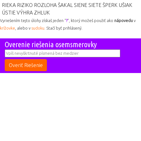
RIEKA
RIZIKO
ROZLOHA
ŠAKAL
SIENE
SIETE
ŠPERK
UŠIAK
ÚSTIE
VÝHRA
ZHLUK
Vyriešením tejto úlohy získaš jeden "
?
", ktorý možeš použiť ako
nápovedu
v
krížovke
, alebo v
sudoku
. Stačí byť prihlásený.
Overenie riešenia osemsmerovky