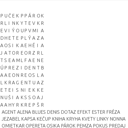
P
U
Č
E
K
P
P
Á
R
O
K
R
L
I
N
K
Y
T
E
V
K
R
E
V
I
Ý
O
U
P
V
M
I
A
D
H
E
T
E
P
L
Ý
A
Z
A
A
O
S
I
K
A
E
H
É
I
A
J
A
T
O
R
E
O
R
Z
R
L
T
S
E
A
M
L
F
A
E
N
E
Ú
P
R
E
Z
I
D
E
N
T
B
A
A
E
O
N
R
E
O
S
L
A
L
K
R
A
G
E
N
T
U
A
Z
E
T
E
I
S
N
I
E
K
K
E
N
U
Š
I
A
K
S
S
O
A
J
A
A
H
Y
R
K
R
E
P
Š
R
AGENT
ALENA
BLUES
DENIS
DOTAZ
EFEKT
ESTER
FRÉZA
JEZABEL
KAPSA
KEČUP
KNIHA
KRYHA
KVETY
LINKY
NONNA
OMIETKAR
OPERETA
OSIKA
PÁROK
PEMZA
POKUS
PREDAJ