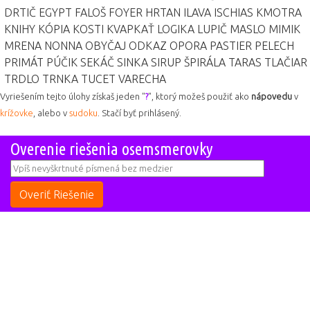
DRTIČ
EGYPT
FALOŠ
FOYER
HRTAN
ILAVA
ISCHIAS
KMOTRA
KNIHY
KÓPIA
KOSTI
KVAPKAŤ
LOGIKA
LUPIČ
MASLO
MIMIK
MRENA
NONNA
OBYČAJ
ODKAZ
OPORA
PASTIER
PELECH
PRIMÁT
PÚČIK
SEKÁČ
SINKA
SIRUP
ŠPIRÁLA
TARAS
TLAČIAR
TRDLO
TRNKA
TUCET
VARECHA
Vyriešením tejto úlohy získaš jeden "
?
", ktorý možeš použiť ako
nápovedu
v
krížovke
, alebo v
sudoku
. Stačí byť prihlásený.
Overenie riešenia osemsmerovky