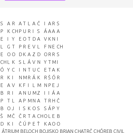
S
A
R
A
T
L
A
Č
I
A
R
S
P
K
CH
P
U
R
I
S
Á
A
A
A
E
I
Y
E
O
T
D
A
V
K
N
I
L
G
T
P
R
E
V
L
F
N
E
CH
E
O
O
D
K
A
Z
D
O
R
R
S
CH
L
K
S
L
Á
V
N
Y
T
M
I
Ó
Y
C
I
N
T
U
C
E
T
A
K
R
K
I
N
M
R
Á
K
R
Š
Ó
R
E
A
V
K
F
I
L
M
N
P
E
J
B
R
I
A
N
U
M
Z
I
I
Á
A
P
T
L
A
P
M
N
A
T
R
H
Č
B
O
J
I
S
K
O
S
S
Á
P
Y
Š
M
Č
Č
R
T
A
CH
O
L
E
B
D
K
I
Č
Ú
P
E
Ť
K
A
O
O
ÁTRIUM
BELOCH
BOJISKO
BRIAN
CHATRČ
CHÓREB
CIVIL