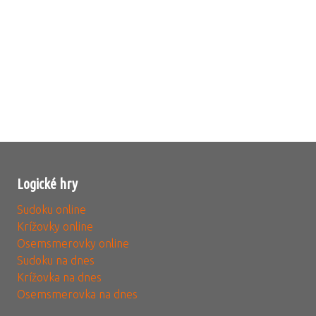
Logické hry
Sudoku online
Krížovky online
Osemsmerovky online
Sudoku na dnes
Krížovka na dnes
Osemsmerovka na dnes