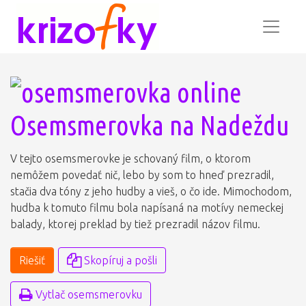
Osemsmerovka na Nadeždu
V tejto osemsmerovke je schovaný film, o ktorom
nemôžem povedať nič, lebo by som to hneď prezradil,
stačia dva tóny z jeho hudby a vieš, o čo ide. Mimochodom,
hudba k tomuto filmu bola napísaná na motívy nemeckej
balady, ktorej preklad by tiež prezradil názov filmu.
Riešiť
Skopíruj a pošli
Vytlač osemsmerovku