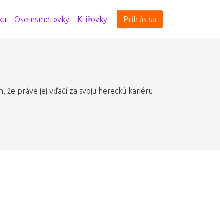
ku
Osemsmerovky
Krížovky
Prihlás sa
e práve jej vďačí za svoju hereckú kariéru