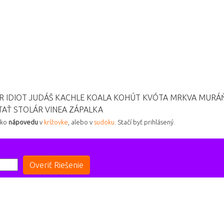
R
IDIOT
JUDÁŠ
KACHLE
KOALA
KOHÚT
KVÓTA
MRKVA
MURÁ
TAŤ
STOLÁR
VINEA
ZÁPALKA
ako
nápovedu
v
krížovke
, alebo v
sudoku
. Stačí byť prihlásený.