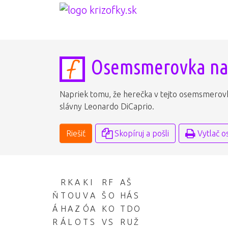
Osemsmerovka na
Napriek tomu, že herečka v tejto osemsmerovk
slávny Leonardo DiCaprio.
Riešiť
Skopíruj a pošli
Vytlač 
R
K
A
K
I
R
F
A
Š
Ň
T
O
U
V
A
Š
O
H
Á
S
Á
H
A
Z
Ó
A
K
O
T
D
O
R
Á
L
O
T
S
V
S
R
U
Ž