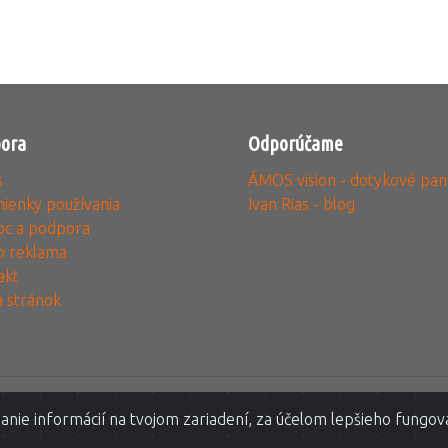
ora
Odporúčame
s
ÁMOS vision - dotykové pan
ienky používania
Ivan Rias - blog
c a podpora
o reklama
akt
 stránok
© 20011-2023
3glav, s.r.o.
All rights reserved
anie informácií na tvojom zariadení, za účelom lepšieho fungova