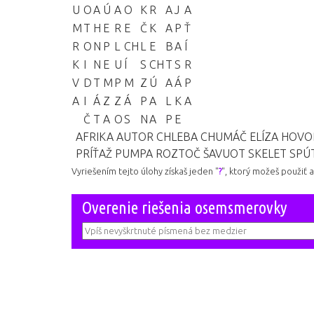
U
O
A
Ú
A
O
K
R
A
J
A
M
T
H
E
R
E
Č
K
A
P
Ť
R
O
N
P
L
CH
L
E
B
A
Í
K
I
N
E
U
Í
S
CH
T
S
R
V
D
T
M
P
M
Z
Ú
A
Á
P
A
I
Á
Z
Z
Á
P
A
L
K
A
Č
T
A
O
S
N
A
P
E
AFRIKA
AUTOR
CHLEBA
CHUMÁČ
ELÍZA
HOVO
PRÍŤAŽ
PUMPA
ROZTOČ
ŠAVUOT
SKELET
SPÚ
Vyriešením tejto úlohy získaš jeden "
?
", ktorý možeš použiť 
Overenie riešenia osemsmerovky