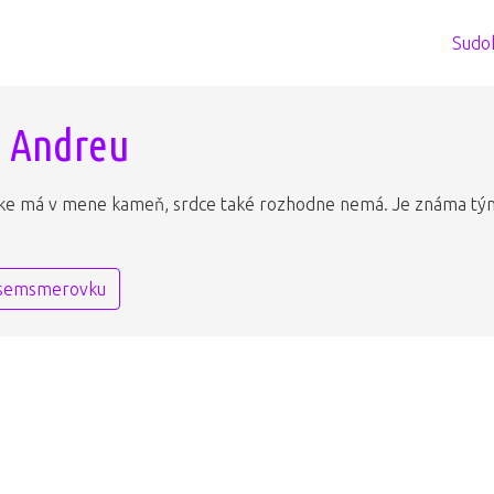
Sudo
 Andreu
e má v mene kameň, srdce také rozhodne nemá. Je známa tým, ž
osemsmerovku