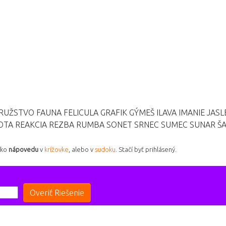
RUŽSTVO
FAUNA
FELICULA
GRAFIK
GÝMEŠ
ILAVA
IMANIE
JASL
OTA
REAKCIA
REZBA
RUMBA
SONET
SRNEC
SUMEC
SUNAR
Š
ako
nápovedu
v
krížovke
, alebo v
sudoku
. Stačí byť prihlásený.