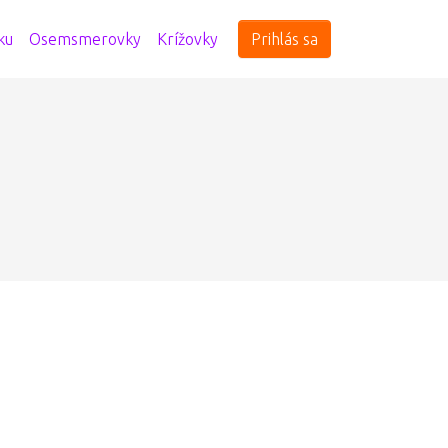
ku
Osemsmerovky
Krížovky
Prihlás sa