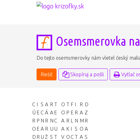
Osemsmerovka n
Do tejto osemsmerovky nám vletel český maliar
Riešiť
Skopíruj a pošli
Vytlač 
C
I
S
A
R
T
O
T
F
I
R
D
Ú
E
C
Á
A
E
O
P
E
R
A
Z
R
P
N
R
N
C
A
R
L
N
M
R
O
E
A
R
U
U
A
K
I
S
O
A
D
R
U
Ž
S
T
V
O
C
T
A
S