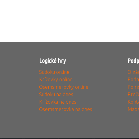
Logické hry
Podp
Sudoku online
O ná
Krížovky online
Podm
Osemsmerovky online
Pomo
Sudoku na dnes
Preč
Krížovka na dnes
Kont
Osemsmerovka na dnes
Mapa