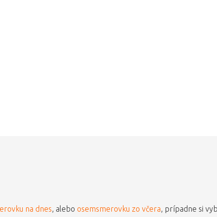
rovku na dnes
, alebo
osemsmerovku zo včera
, prípadne si vy