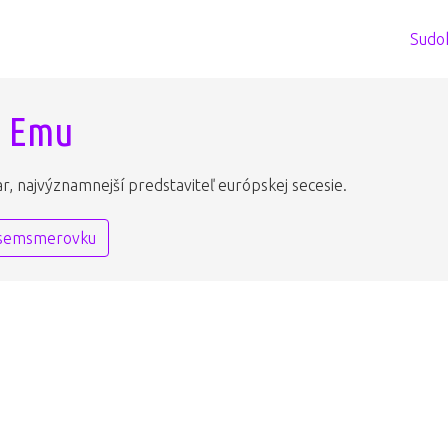
Sudo
a Emu
, najvýznamnejší predstaviteľ európskej secesie.
osemsmerovku