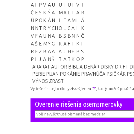
A
I
P
V
A
U
U
T
U
I
V
T
Č
E
S
K
Ý
A
M
A
L
I
A
R
Ú
P
O
K
Á
N
I
E
A
M
L
Á
N
N
T
R
Y
CH
O
L
C
A
I
K
V
F
A
U
N
A
B
S
B
N
N
Č
A
Š
E
M
Ý
G
R
A
F
I
K
I
R
E
Z
B
A
A
A
J
H
E
B
S
P
I
J
A
N
Š
T
A
T
K
O
P
ARARAT
AUTOR
BIBLIA
DENÁR
DISKY
DRIFT
D
PERIE
PIJAN
POKÁNIE
PRAVNÚČA
PSIČKÁR
PS
VÝNOS
ZRAST
Vyriešením tejto úlohy získaš jeden "
?
", ktorý možeš použiť 
Overenie riešenia osemsmerovky