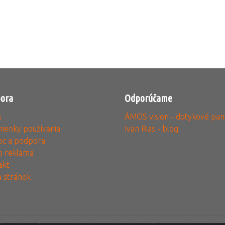
ora
Odporúčame
s
ÁMOS vision - dotykové pan
ienky používania
Ivan Rias - blog
c a podpora
o reklama
akt
 stránok