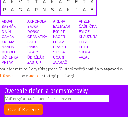
Á
K
V
R
T
Á
K
Á
Č
E
R
A
R
A
G
A
P
N
S
A
K
J
Á
B
ABGÁR
AKROPOLA
ARÉNA
ARZÉN
BABRÁK
BÁJKA
BALTAZÁR
ČAŠNÍČKA
DIVÍN
DOSKA
EGYPT
FALCE
GAMBA
GRAMATIKA
KÁČER
KLAUZÚRA
KRČMA
LAICI
LEBKA
LÍNIA
NÁNOS
PINKA
PRÁPOR
PRIOR
RUDOLF
SKALY
SKOBA
STOKA
ÚČTENKA
ÚDRŽBÁR
UGARIT
VAZAL
VRTÁK
ZÁSTUP
ZVÁRAČ
Vyriešením tejto úlohy získaš jeden "
?
", ktorý možeš použiť ako
nápovedu
v
krížovke
, alebo v
sudoku
. Stačí byť prihlásený.
Overenie riešenia osemsmerovky