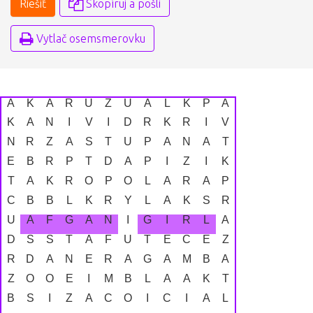
Riešiť
Skopíruj a pošli
Vytlač osemsmerovku
A
K
A
R
Ú
Z
U
A
L
K
P
A
K
Á
N
Í
V
I
D
R
K
R
I
V
N
R
Z
Á
S
T
U
P
Á
N
A
T
E
B
R
P
T
D
A
P
Í
Z
I
K
T
A
K
R
O
P
O
L
A
R
A
P
Č
B
B
L
K
R
Y
L
A
K
S
R
Ú
A
F
G
A
N
I
G
I
R
L
Á
D
S
Š
T
Á
F
U
T
E
Č
E
Z
R
D
A
N
É
R
A
G
A
M
B
A
Ž
O
O
É
Í
M
B
L
A
A
K
T
B
S
I
Z
A
Č
O
I
C
I
A
L