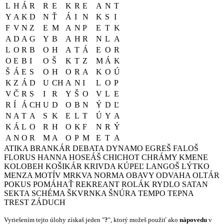
L
H
Á
R
R
E
K
R
E
A
N
T
Y
A
K
D
N
Ť
Á
I
N
K
S
I
F
V
N
Z
E
M
A
N
P
E
T
K
A
D
A
G
Y
B
A
H
R
N
L
A
L
O
R
B
O
H
A
T
Á
E
O
R
O
E
B
I
O
Š
K
T
Z
M
Á
K
Š
Á
E
S
O
H
O
R
A
K
O
Ú
K
Z
Á
D
U
CH
A
N
I
L
O
P
V
Č
R
S
I
R
Y
Š
O
V
L
E
R
Í
Á
CH
U
D
O
B
N
Ý
D
Ľ
N
A
T
A
S
K
E
L
T
Ú
Y
A
K
Á
L
O
R
H
O
K
F
N
R
Ý
A
N
O
R
M
A
O
P
M
E
T
A
ATIKA
BRANKÁR
DEBATA
DYNAMO
EGREŠ
FALOŠ
FLORUS
HANNA
HOSEÁŠ
CHICHOT
CHRÁMY
KMENE
KOLOBEH
KOŠIKÁR
KRIVDA
KÚPEĽ
LANGOŠ
LÝTKO
MENZA
MOTÍV
MRKVA
NORMA
OBAVY
ODVAHA
OLTÁR
POKUS
POMÁHAŤ
REKREANT
ROLÁK
RYDLO
SATAN
SEKTA
SCHÉMA
ŠKVRNKA
ŠNÚRA
TEMPO
TEPNA
TREST
ZÁDUCH
Vyriešením tejto úlohy získaš jeden "
?
", ktorý možeš použiť ako
nápovedu
v