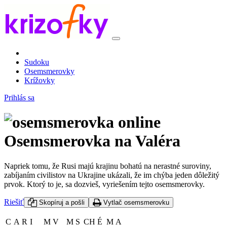
Sudoku
Osemsmerovky
Krížovky
Prihlás sa
Osemsmerovka na Valéra
Napriek tomu, že Rusi majú krajinu bohatú na nerastné suroviny,
zabíjaním civilistov na Ukrajine ukázali, že im chýba jeden dôležitý
prvok. Ktorý to je, sa dozvieš, vyriešením tejto osemsmerovky.
Riešiť
Skopíruj a pošli
Vytlač osemsmerovku
C
A
R
I
M
V
M
S
CH
É
M
A