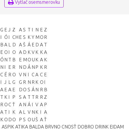
Vytlač osemsmerovku
G
E
J
Z
A
S
T
I
N
E
Z
I
Ó
I
CH
E
S
K
Y
M
O
R
B
A
L
D
A
Š
Á
E
D
A
T
E
O
I
O
A
D
K
V
K
K
A
Ó
N
T
B
E
M
O
U
K
A
K
N
I
E
R
N
D
Á
N
P
K
R
C
É
R
O
V
N
I
C
A
C
E
I
J
L
G
G
R
N
R
K
O
I
A
E
A
E
D
O
S
Á
N
R
B
T
K
I
P
S
A
T
T
R
R
Z
R
O
C
Ť
A
N
Á
I
V
A
P
A
T
I
K
A
L
V
N
K
I
A
K
O
D
O
P
S
O
U
Š
A
Ť
ASPIK
ATIKA
BALDA
BRVNO
CNOSŤ
DOBRO
DRINK
EIDAM