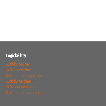
Logické hry
Sudoku online
Krížovky online
Osemsmerovky online
Sudoku na dnes
Krížovka na dnes
Osemsmerovka na dnes