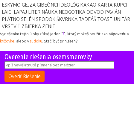
ESKYMO
GEJZA
GIBEÓNCI
IDEOLÓG
KAKAO
KARTA
KUPCI
LAICI
LAPAJ
LITER
NÁUKA
NEOGOTIKA
ODVOD
PAVIÁN
PLÁTNO
SELÉN
SPODOK
ŠKVRNKA
TADEÁŠ
TOAST
UNITÁR
VRSTVIŤ
ZBIERKA
ZENIT
Vyriešením tejto úlohy získaš jeden "
?
", ktorý možeš použiť ako
nápovedu
v
krížovke
, alebo v
sudoku
. Stačí byť prihlásený.
Overenie riešenia osemsmerovky