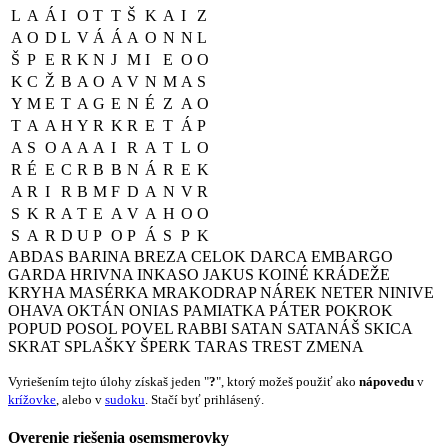
L
A
Á
I
O
T
T
Š
K
A
I
Z
A
O
D
L
V
Á
Á
A
O
N
N
L
Š
P
E
R
K
N
J
M
I
E
O
O
K
C
Ž
B
A
O
A
V
N
M
A
S
Y
M
E
T
A
G
E
N
É
Z
A
O
T
A
A
H
Y
R
K
R
E
T
Á
P
A
S
O
A
A
A
I
R
A
T
L
O
R
É
E
C
R
B
B
N
Á
R
E
K
A
R
I
R
B
M
F
D
A
N
V
R
S
K
R
A
T
E
A
V
A
H
O
O
S
A
R
D
U
P
O
P
Á
S
P
K
ABDAS
BARINA
BREZA
CELOK
DARCA
EMBARGO
GARDA
HRIVNA
INKASO
JAKUS
KOINÉ
KRÁDEŽE
KRYHA
MASÉRKA
MRAKODRAP
NÁREK
NETER
NINIVE
OHAVA
OKTÁN
ONIAS
PAMIATKA
PÁTER
POKROK
POPUD
POSOL
POVEL
RABBI
SATAN
SATANÁŠ
SKICA
SKRAT
SPLAŠKY
ŠPERK
TARAS
TREST
ZMENA
Vyriešením tejto úlohy získaš jeden "
?
", ktorý možeš použiť ako
nápovedu
v
krížovke
, alebo v
sudoku
. Stačí byť prihlásený.
Overenie riešenia osemsmerovky