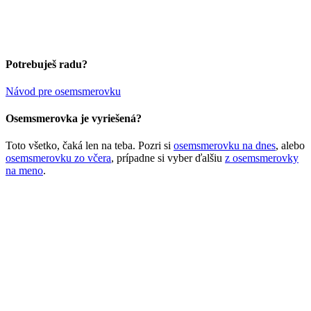
Potrebuješ radu?
Návod pre osemsmerovku
Osemsmerovka je vyriešená?
Toto všetko, čaká len na teba. Pozri si
osemsmerovku na dnes
, alebo
osemsmerovku zo včera
, prípadne si vyber ďalšiu
z osemsmerovky
na meno
.