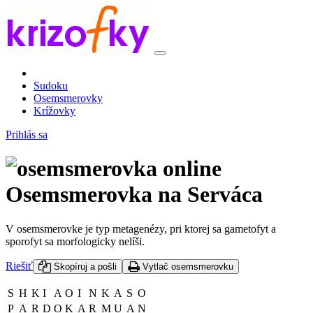
Sudoku
Osemsmerovky
Krížovky
Prihlás sa
Osemsmerovka na Serváca
V osemsmerovke je typ metagenézy, pri ktorej sa gametofyt a
sporofyt sa morfologicky nelíši.
Riešiť
Skopíruj a pošli
Vytlač osemsmerovku
S
H
K
I
A
O
I
N
K
A
S
O
P
A
R
D
O
K
A
R
M
U
A
N