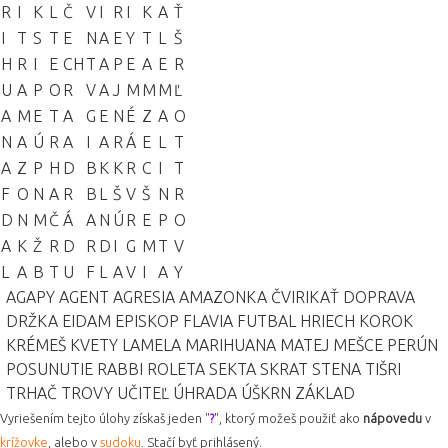
R
I
K
L
Č
V
I
R
I
K
A
Ť
I
T
S
T
E
N
A
E
Y
T
L
Š
H
R
I
E
CH
T
A
P
E
A
E
R
U
A
P
O
R
V
A
J
M
M
M
Ľ
A
M
E
T
A
G
E
N
É
Z
A
O
N
A
Ú
R
A
I
A
R
Á
E
L
T
A
Z
P
H
D
B
K
K
R
C
I
T
F
O
N
A
R
B
L
Š
V
Š
N
R
D
N
M
Č
Á
A
N
Ú
R
E
P
O
A
K
Ž
R
D
R
D
I
G
M
T
V
L
A
B
T
U
F
L
A
V
I
A
Y
AGAPY
AGENT
AGRESIA
AMAZONKA
ČVIRIKAŤ
DOPRAVA
DRŽKA
EIDAM
EPISKOP
FLAVIA
FUTBAL
HRIECH
KOROK
KRÉMEŠ
KVETY
LAMELA
MARIHUANA
MATEJ
MEŠCE
PERÚN
POSUNUTIE
RABBI
ROLETA
SEKTA
SKRAT
STENA
TIŠRI
TRHAČ
TROVY
UČITEĽ
ÚHRADA
ÚŠKRN
ZÁKLAD
Vyriešením tejto úlohy získaš jeden "
?
", ktorý možeš použiť ako
nápovedu
v
krížovke
, alebo v
sudoku
. Stačí byť prihlásený.