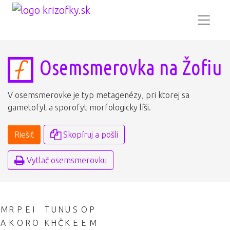
Osemsmerovka na Žofiu
V osemsmerovke je typ metagenézy, pri ktorej sa
gametofyt a sporofyt morfologicky líši.
Riešiť
Skopíruj a pošli
Vytlač osemsmerovku
M
R
P
E
I
T
U
N
U
S
O
P
A
K
O
R
O
K
H
Č
K
E
E
M