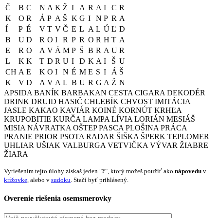
Č
B
C
N
A
K
Ž
I
A
R
A
I
C
R
K
O
R
Á
P
A
Š
K
G
I
N
P
R
A
Í
P
É
V
T
V
Č
E
L
A
L
Ú
Ľ
D
B
U
D
R
O
I
R
P
R
O
R
H
T
A
E
R
O
A
V
Á
M
P
Š
B
R
A
U
R
L
K
K
T
D
R
U
I
D
K
A
I
Š
U
CH
A
E
K
O
I
N
É
M
E
S
I
Á
Š
K
V
D
A
V
A
L
B
U
R
G
A
Ž
N
APSIDA
BANÍK
BARBAKAN
CESTA
CIGARA
DEKODÉR
DRINK
DRUID
HASIČ
CHLEBÍK
CHVOST
IMITÁCIA
JASLE
KAKAO
KAVIÁR
KOINÉ
KORNÚT
KRHĽA
KRUPOBITIE
KURČA
LAMPA
LÍVIA
LORIÁN
MESIÁŠ
MISIA
NÁVRATKA
OŠTEP
PASCA
PLOŠINA
PRÁCA
PRANIE
PRIOR
PSOTA
RADAR
ŠIŠKA
ŠPERK
TEPLOMER
UHLIAR
UŠIAK
VALBURGA
VETVIČKA
VÝVAR
ŽIABRE
ŽIARA
Vyriešením tejto úlohy získaš jeden "
?
", ktorý možeš použiť ako
nápovedu
v
krížovke
, alebo v
sudoku
. Stačí byť prihlásený.
Overenie riešenia osemsmerovky