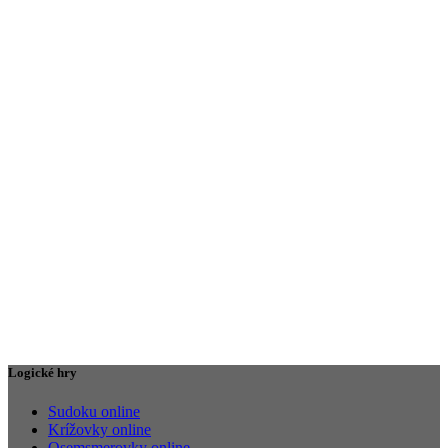
Logické hry
Sudoku online
Krížovky online
Osemsmerovky online