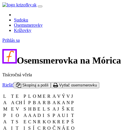
Sudoku
Osemsmerovky
Krížovky
Prihlás sa
Osemsmerovka na Mórica
Tisícročná včela
Riešiť
Skopíruj a pošli
Vytlač osemsmerovku
L
T
E
P
L
O
M
E
R
A
V
Ý
V
J
A
A
CH
Í
P
B
A
R
B
A
K
A
N
P
M
E
V
S
H
B
E
L
S
A
J
Š
K
E
P
I
O
A
A
A
D
I
S
P
A
U
I
T
A
T
S
E
C
N
R
K
O
K
R
E
P
Š
A
I
T
I
S
Í
C
R
O
Č
N
Á
E
O