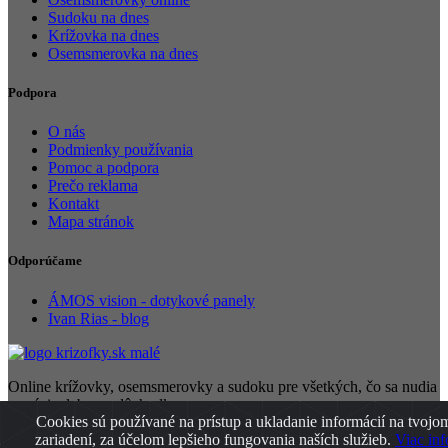
Sudoku na dnes
Krížovka na dnes
Osemsmerovka na dnes
Podpora
O nás
Podmienky používania
Pomoc a podpora
Prečo reklama
Kontakt
Mapa stránok
Odporúčame
ÁMOS vision - dotykové panely
Ivan Rias - blog
Online krížovky, osemsmerovky a sudoku pre všetkých, čo sa nudia
v práci, alebo na dôchodku.
Cookies sú používané na prístup a ukladanie informácií na tvojo
zariadení, za účelom lepšieho fungovania naších služieb.
Viac inf