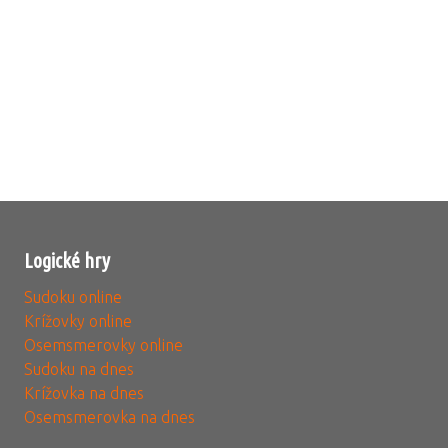
Logické hry
Sudoku online
Krížovky online
Osemsmerovky online
Sudoku na dnes
Krížovka na dnes
Osemsmerovka na dnes