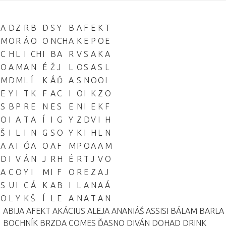
A
D
Z
R
B
D
S
Y
B
A
F
E
K
T
M
O
R
Á
O
O
N
CH
A
K
E
P
O
E
C
H
L
I
CH
I
B
A
R
V
S
A
K
A
O
A
M
A
N
É
Ž
J
L
O
S
A
S
L
M
D
M
L
Í
K
Á
Ď
A
S
N
O
O
I
E
Y
I
T
K
F
A
C
I
O
I
K
Z
O
S
B
P
R
E
N
E
S
E
N
I
E
K
F
O
I
A
T
A
Í
I
G
Y
Z
D
V
I
H
Š
I
L
I
N
G
S
O
Y
K
I
H
L
N
A
A
I
Ó
A
O
A
F
M
P
O
A
A
M
D
I
V
Á
N
J
R
H
É
R
T
J
V
O
A
C
O
Y
I
M
I
F
O
R
E
Z
A
J
S
U
I
C
Á
K
A
B
I
L
A
N
A
Á
O
L
Y
K
Š
Í
L
E
A
N
A
T
A
N
ABIJA
AFEKT
AKÁCIUS
ALEJA
ANANIÁŠ
ASSISI
BÁLAM
BARLA
BOCHNÍK
BRZDA
COMES
ĎASNO
DIVÁN
DOHAD
DRINK