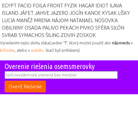
EGYPT
FACIO
FOILA
FRONT
FYZIK
HAGAR
IDIOT
ILAVA
ISLAND
JÁFET
JAHVE
JAZERO
JOGÍN
KANOE
KYSAK
LÍŠKY
LUCIA
MANÉŽ
MRENA
NÁJOM
NATANAEL
NOSOVKA
OBILNINY
OSADA
PALIVO
PEKACH
PIVKO
SFÉRA
SILÓN
SVRAB
SYMACHOS
ŠILING
ZDVIH
ZOSKOK
Vyriešením tejto úlohy získaš jeden "
?
", ktorý možeš použiť ako
nápovedu
v
krížovke
, alebo v
sudoku
. Stačí byť prihlásený.
Overenie riešenia osemsmerovky