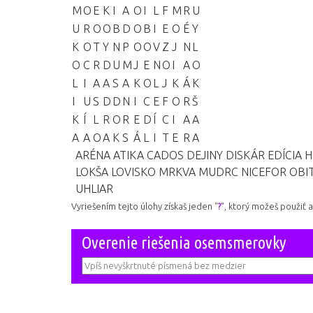
M
O
E
K
I
A
O
I
L
F
M
R
U
U
R
O
O
B
D
O
B
I
E
O
É
Y
K
O
T
Y
N
P
O
O
V
Z
J
N
L
O
C
R
D
U
M
J
E
N
O
I
A
O
L
I
A
A
S
A
K
O
L
J
K
Á
K
I
U
S
D
D
N
I
C
E
F
O
R
Š
K
Í
L
R
O
R
E
D
Í
C
I
A
A
A
A
O
A
K
S
Á
L
I
T
E
R
A
ARÉNA
ATIKA
CADOS
DEJINY
DISKÁR
EDÍCIA
H
LOKŠA
LOVISKO
MRKVA
MUDRC
NICEFOR
OBI
UHLIAR
Vyriešením tejto úlohy získaš jeden "
?
", ktorý možeš použiť 
Overenie riešenia osemsmerovky