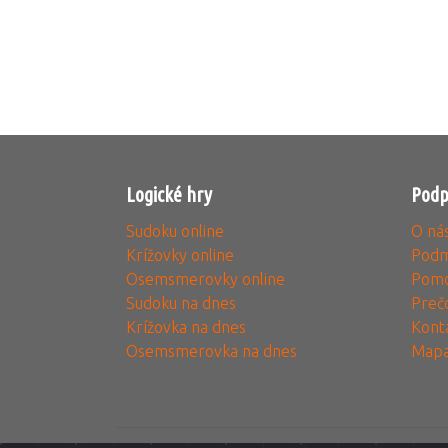
Logické hry
Podp
Sudoku online
O ná
Krížovky online
Podm
Osemsmerovky online
Pomo
Sudoku na dnes
Preč
Krížovka na dnes
Kont
Osemsmerovka na dnes
Mapa