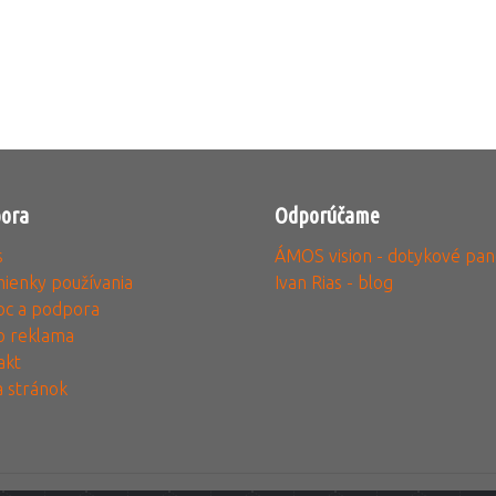
ora
Odporúčame
s
ÁMOS vision - dotykové pan
ienky používania
Ivan Rias - blog
c a podpora
o reklama
akt
 stránok