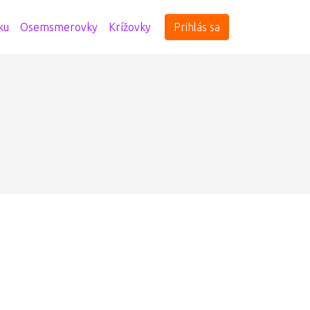
ku
Osemsmerovky
Krížovky
Prihlás sa