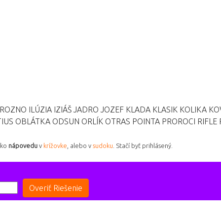
ROZNO
ILÚZIA
IZIÁŠ
JADRO
JOZEF
KLADA
KLASIK
KOLIKA
KO
TIUS
OBLÁTKA
ODSUN
ORLÍK
OTRAS
POINTA
PROROCI
RIFLE
ako
nápovedu
v
krížovke
, alebo v
sudoku
. Stačí byť prihlásený.