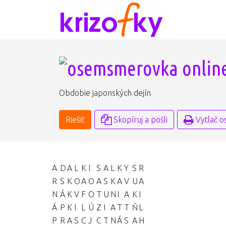
Obdobie japonských dejín
Riešiť
Skopíruj a pošli
Vytlač 
A
D
A
L
K
I
S
A
L
K
Y
S
R
R
S
K
O
A
O
A
S
K
A
V
U
A
N
Á
K
V
F
O
T
U
N
I
A
K
I
Á
P
K
I
L
Ú
Z
I
A
T
T
Ň
L
P
R
A
S
C
J
C
T
N
Á
S
A
H