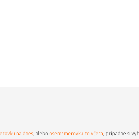
rovku na dnes
, alebo
osemsmerovku zo včera
, prípadne si vy