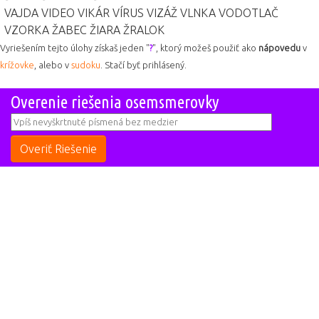
VAJDA
VIDEO
VIKÁR
VÍRUS
VIZÁŽ
VLNKA
VODOTLAČ
VZORKA
ŽABEC
ŽIARA
ŽRALOK
Vyriešením tejto úlohy získaš jeden "
?
", ktorý možeš použiť ako
nápovedu
v
krížovke
, alebo v
sudoku
. Stačí byť prihlásený.
Overenie riešenia osemsmerovky