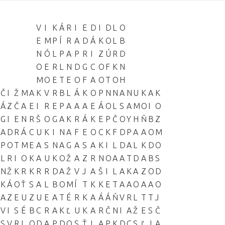
V
I
K
Á
R
I
E
D
I
D
L
O
E
M
P
Í
R
A
D
Á
K
O
L
B
N
Ó
L
P
A
P
R
I
Z
Ú
R
D
O
E
R
L
N
D
G
C
O
F
K
N
M
O
E
T
E
O
F
A
O
T
O
H
Č
I
Ž
M
A
K
V
R
B
L
Á
K
O
P
N
N
A
N
U
K
A
K
Á
Z
Č
A
E
I
R
E
P
A
A
A
E
Á
O
L
S
A
M
O
I
O
G
I
E
N
R
Š
O
G
A
K
R
Á
K
E
P
Č
O
Y
H
Ň
B
Z
A
D
R
Á
C
U
K
I
N
A
F
E
O
C
K
F
D
P
A
A
O
M
P
O
T
M
E
A
S
N
A
G
A
S
A
K
I
L
D
A
L
K
D
O
L
R
I
O
K
A
U
K
O
Ž
A
Z
R
N
O
A
A
T
D
A
B
S
N
Ž
K
R
K
R
R
D
A
Ž
V
J
A
Š
I
L
A
K
A
Z
O
D
K
Á
O
Ť
S
A
L
B
O
M
Í
T
K
K
E
T
A
A
O
A
A
O
A
Z
E
U
Z
U
E
A
T
É
R
K
A
Á
Á
Ň
V
R
L
T
T
J
V
I
S
É
B
C
R
A
K
Ľ
U
K
A
R
Č
N
I
A
Ž
E
S
Č
S
V
R
L
O
D
A
P
D
O
S
Ť
I
A
P
K
D
C
S
Ľ
J
A