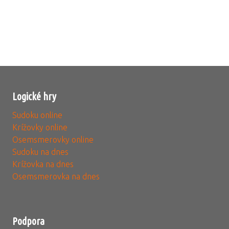
Logické hry
Sudoku online
Krížovky online
Osemsmerovky online
Sudoku na dnes
Krížovka na dnes
Osemsmerovka na dnes
Podpora