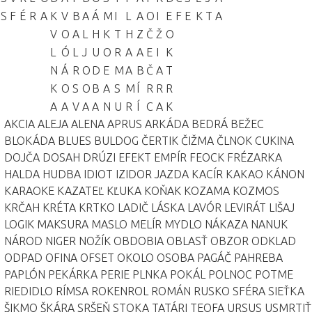
S
F
É
R
A
K
V
B
A
Á
M
I
L
A
O
I
E
F
E
K
T
A
V
O
A
L
H
K
T
H
Z
Č
Ž
O
L
Ó
L
J
U
O
R
A
A
E
I
K
N
Á
R
O
D
E
M
A
B
Č
A
T
K
O
S
O
B
A
S
M
Í
R
R
R
A
A
V
A
A
N
U
R
Í
C
A
K
AKCIA
ALEJA
ALENA
APRUS
ARKÁDA
BEDRÁ
BEŽEC
BLOKÁDA
BLUES
BULDOG
ČERTIK
ČIŽMA
ČLNOK
CUKINA
DOJČA
DOSAH
DRÚZI
EFEKT
EMPÍR
FEOCK
FRÉZARKA
HALDA
HUDBA
IDIOT
IZIDOR
JAZDA
KACÍR
KAKAO
KÁNON
KARAOKE
KAZATEĽ
KĽUKA
KOŇAK
KOZAMA
KOZMOS
KRČAH
KRÉTA
KRTKO
LADIČ
LÁSKA
LAVÓR
LEVIRÁT
LIŠAJ
LOGIK
MAKSURA
MASLO
MELÍR
MYDLO
NÁKAZA
NANUK
NÁROD
NIGER
NOŽÍK
OBDOBIA
OBLASŤ
OBZOR
ODKLAD
ODPAD
OFINA
OFSET
OKOLO
OSOBA
PAGÁČ
PAHREBA
PAPLÓN
PEKÁRKA
PERIE
PLNKA
POKÁL
POLNOC
POTME
RIEDIDLO
RÍMSA
ROKENROL
ROMÁN
RUSKO
SFÉRA
SIEŤKA
ŠIKMO
ŠKÁRA
SRŠEŇ
STOKA
TATÁRI
TEOFA
URSUS
USMRTIŤ