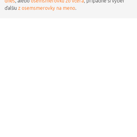
dnes
, alebo
osemsmerovku zo včera
, prípadne si vyber
ďalšiu
z osemsmerovky na meno
.