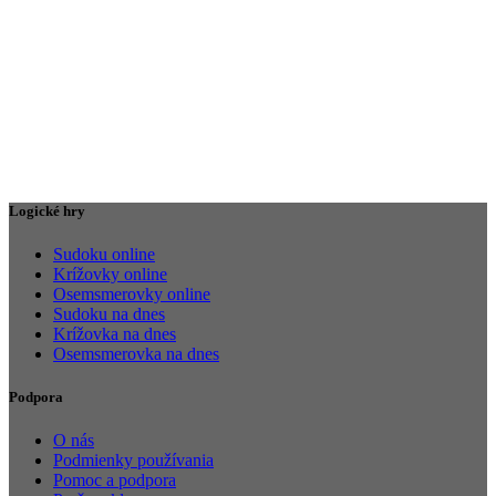
Logické hry
Sudoku online
Krížovky online
Osemsmerovky online
Sudoku na dnes
Krížovka na dnes
Osemsmerovka na dnes
Podpora
O nás
Podmienky používania
Pomoc a podpora