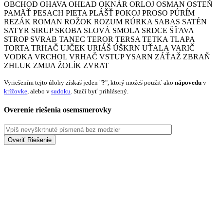
OBCHOD
OHAVA
OHĽAD
OKNÁR
ORLOJ
OSMAN
OSTEŇ
PAMÄŤ
PESACH
PIETA
PLÁŠŤ
POKOJ
PROSO
PÚRÍM
REZÁK
ROMAN
ROŽOK
ROZUM
RÚRKA
SABAS
SATÉN
SATYR
SIRUP
SKOBA
SLOVÁ
SMOLA
SRDCE
ŠŤAVA
STROP
SVRAB
TANEC
TEROR
TERSA
TETKA
TLAPA
TORTA
TRHAČ
UJČEK
URIÁŠ
ÚŠKRN
UŤALA
VARIČ
VODKA
VRCHOL
VRHAČ
VSTUP
YSARN
ZÁŤAŽ
ZBRAŇ
ZHLUK
ZMIJA
ŽOLÍK
ZVRAT
Vyriešením tejto úlohy získaš jeden "
?
", ktorý možeš použiť ako
nápovedu
v
krížovke
, alebo v
sudoku
. Stačí byť prihlásený.
Overenie riešenia osemsmerovky