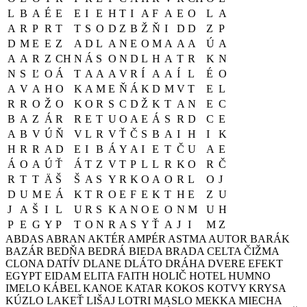
L
B
A
É
E
E
I
E
H
T
I
A
F
A
E
O
L
A
A
R
P
R
T
T
S
O
D
Z
B
Ž
Ň
I
D
D
Z
P
D
M
E
E
Z
A
D
L
A
N
E
O
M
A
A
A
Ú
A
A
A
R
Z
CH
N
Á
S
O
N
D
L
H
A
T
R
K
N
N
S
Ľ
O
Á
T
A
A
A
V
R
Í
A
A
Í
L
É
O
A
V
A
H
O
K
A
M
E
Ň
Á
K
D
M
V
T
E
L
R
R
O
Ž
O
K
O
R
S
C
D
Ž
K
T
A
N
E
C
B
A
Z
Á
R
R
E
T
U
O
A
E
Á
S
R
D
C
E
A
B
V
Ú
Ň
V
L
R
V
Ť
Č
S
B
A
I
H
I
K
H
R
R
A
D
E
I
B
Á
Y
A
I
E
T
Č
U
A
E
Á
O
A
Ú
Ť
Á
T
Z
V
T
P
L
L
R
K
O
R
Č
R
T
T
Ä
Š
Š
A
S
Y
R
K
O
A
O
R
L
O
J
D
U
M
E
Á
K
T
R
O
E
F
E
K
T
H
E
Z
U
J
A
Š
I
L
U
R
S
K
A
N
O
E
O
N
M
U
H
P
E
G
Y
P
T
O
N
R
A
S
Y
Ť
A
J
I
M
Z
ABDAS
ABRAN
AKTÉR
AMPÉR
ASTMA
AUTOR
BARÁK
BAZÁR
BEDŇA
BEDRÁ
BIEDA
BRADA
CELTA
ČIŽMA
CLONA
DATÍV
DLANE
DLÁTO
DRÁHA
DVERE
EFEKT
EGYPT
EIDAM
ELITA
FAITH
HOLIČ
HOTEL
HUMNO
IMELO
KÁBEL
KANOE
KATAR
KOKOS
KOTVY
KRYSA
KÚZLO
LAKEŤ
LIŠAJ
LOTRI
MASLO
MEKKA
MIECHA