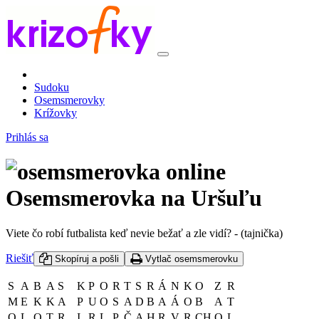
Sudoku
Osemsmerovky
Krížovky
Prihlás sa
Osemsmerovka na Uršuľu
Viete čo robí futbalista keď nevie bežať a zle vidí? - (tajnička)
Riešiť
Skopíruj a pošli
Vytlač osemsmerovku
S
A
B
A
S
K
P
O
R
T
S
R
Á
N
K
O
Z
R
M
E
K
K
A
P
U
O
S
A
D
B
A
Á
O
B
A
T
O
L
O
T
R
I
R
L
P
Č
A
H
R
V
R
CH
O
L