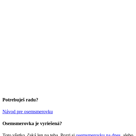
Potrebuješ radu?
Návod pre osemsmerovku
Osemsmerovka je vyriešená?
Toto všetko, čaká len na teba. Pozri si
osemsmerovku na dnes
, alebo