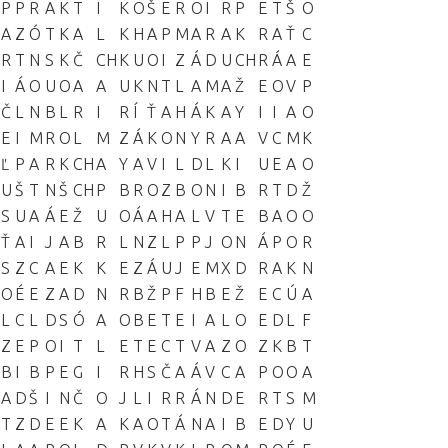
P
P
R
A
K
T
I
K
O
Š
E
R
O
I
R
P
E
T
Š
O
A
Z
Ó
T
K
A
L
K
H
A
P
M
A
R
A
K
R
A
Ť
C
R
T
N
S
K
Č
CH
K
U
O
I
Z
Á
D
U
CH
R
Á
A
E
I
Á
O
U
O
A
A
U
K
N
T
L
A
M
A
Ž
E
O
V
P
Č
L
N
B
L
R
I
R
Í
Ť
A
H
Á
K
A
Y
I
I
A
O
E
I
M
R
O
L
M
Z
Á
K
O
N
Y
R
A
A
V
C
M
K
Ľ
P
A
R
K
CH
A
Y
A
V
I
L
D
L
K
I
U
E
A
O
U
Š
T
N
Š
CH
P
B
R
O
Z
B
O
N
I
B
R
T
D
Ž
S
U
A
Á
E
Ž
U
O
Á
A
H
A
L
V
T
E
B
A
O
O
Ť
A
I
J
A
B
R
L
N
Z
L
P
P
J
O
N
Á
P
O
R
S
Z
C
A
E
K
K
E
Z
Á
U
J
E
M
X
D
R
A
K
N
O
É
E
Z
A
D
N
R
B
Ž
P
F
H
B
E
Ž
E
C
Ú
A
L
C
L
D
S
Ó
A
O
B
E
T
E
I
A
L
O
E
D
L
F
Z
E
P
O
I
T
L
E
T
E
C
T
V
A
Z
O
Z
K
B
T
B
I
B
P
E
G
I
R
H
S
Č
A
Á
V
C
A
P
O
O
A
A
D
Š
I
N
Č
O
J
L
I
R
R
Á
N
D
E
R
T
S
M
T
Z
D
E
E
K
A
K
A
O
T
Á
N
A
I
B
E
D
Y
U