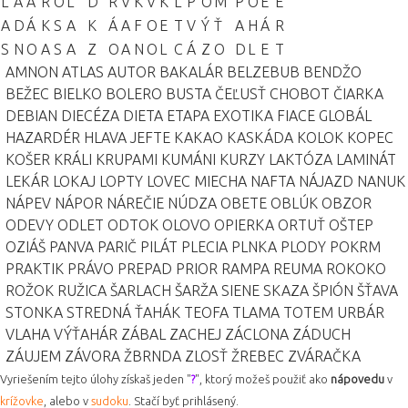
L
A
A
R
O
L
D
R
V
K
V
K
L
P
O
M
P
O
É
E
A
D
Á
K
S
A
K
Á
A
F
O
E
T
V
Ý
Ť
A
H
Á
R
S
N
O
A
S
A
Z
O
A
N
O
L
C
Á
Z
O
D
L
E
T
AMNON
ATLAS
AUTOR
BAKALÁR
BELZEBUB
BENDŽO
BEŽEC
BIELKO
BOLERO
BUSTA
ČEĽUSŤ
CHOBOT
ČIARKA
DEBIAN
DIECÉZA
DIETA
ETAPA
EXOTIKA
FIACE
GLOBÁL
HAZARDÉR
HLAVA
JEFTE
KAKAO
KASKÁDA
KOLOK
KOPEC
KOŠER
KRÁLI
KRUPAMI
KUMÁNI
KURZY
LAKTÓZA
LAMINÁT
LEKÁR
LOKAJ
LOPTY
LOVEC
MIECHA
NAFTA
NÁJAZD
NANUK
NÁPEV
NÁPOR
NÁREČIE
NÚDZA
OBETE
OBLÚK
OBZOR
ODEVY
ODLET
ODTOK
OLOVO
OPIERKA
ORTUŤ
OŠTEP
OZIÁŠ
PANVA
PARIČ
PILÁT
PLECIA
PLNKA
PLODY
POKRM
PRAKTIK
PRÁVO
PREPAD
PRIOR
RAMPA
REUMA
ROKOKO
ROŽOK
RUŽICA
ŠARLACH
ŠARŽA
SIENE
SKAZA
ŠPIÓN
ŠŤAVA
STONKA
STREDNÁ
ŤAHÁK
TEOFA
TLAMA
TOTEM
URBÁR
VLAHA
VÝŤAHÁR
ZÁBAL
ZACHEJ
ZÁCLONA
ZÁDUCH
ZÁUJEM
ZÁVORA
ŽBRNDA
ZLOSŤ
ŽREBEC
ZVÁRAČKA
Vyriešením tejto úlohy získaš jeden "
?
", ktorý možeš použiť ako
nápovedu
v
krížovke
, alebo v
sudoku
. Stačí byť prihlásený.