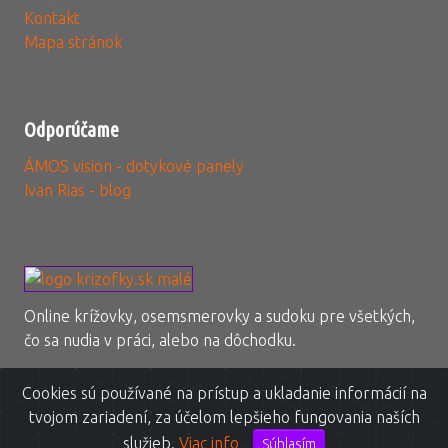
Kontakt
Mapa stránok
Odporúčame
ÁMOS vision - dotykové panely
Ivan Rias - blog
Online krížovky, osemsmerovky a sudoku pre všetkých,
čo sa nudia v práci, alebo na dôchodku.
Cookies sú používané na prístup a ukladanie informácií na
tvojom zariadení, za účelom lepšieho fungovania naších
© 20011-2023
3glav, s.r.o.
All rights reserved
služieb.
Viac info
Súhlasím