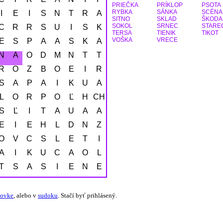
PRIEČKA
PRÍKLOP
PSOTA
RYBKA
SÁNKA
SCÉNA
Í
E
I
S
N
T
R
A
SITNO
SKLAD
ŠKODA
SOKOL
SRNEC
STARE
C
R
R
S
U
I
S
K
TERSA
TIENIK
TIKOT
VOŠKA
VRECE
E
S
P
A
A
S
K
A
N
A
O
D
M
N
T
T
R
O
Z
B
O
E
I
R
S
A
P
A
I
K
U
A
L
O
R
P
O
Ľ
H
CH
S
Ľ
I
T
A
U
A
A
E
I
E
H
L
D
N
Z
O
V
Č
S
L
É
T
Í
A
I
K
U
C
A
O
L
Ť
S
A
S
I
E
N
E
žovke
, alebo v
sudoku
. Stačí byť prihlásený.