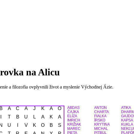
ovka na Alicu
 učenie a filozofia ovplyvnili život a myslenie Východnej Ázie.
ABDAS
ANTON
ATIKA
B
A
Č
A
J
K
A
O
ČAJKA
CHARTA
DHAR
ELÍZA
FIALKA
GAJDO
I
T
B
U
L
A
K
A
IMRICH
ÍRSKO
KAPSA
KRIŽIAK
KRYTINA
KUKLA
N
U
I
V
K
O
B
S
MAREC
MICHAL
NEKĽU
PIETA
PITBUL
PLAFÓ
C
T
R
E
A
N
Y
P