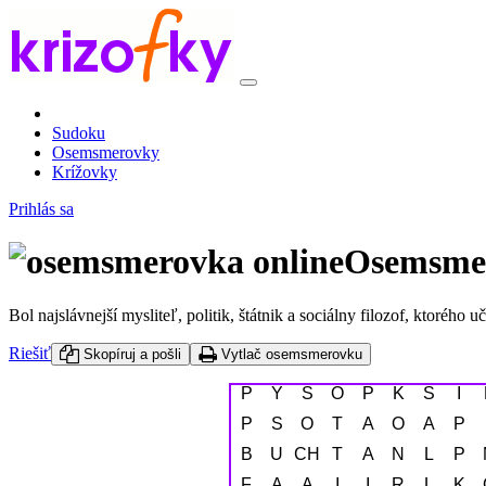
Sudoku
Osemsmerovky
Krížovky
Prihlás sa
Osemsmer
Bol najslávnejší mysliteľ, politik, štátnik a sociálny filozof, ktorého
Riešiť
Skopíruj a pošli
Vytlač osemsmerovku
P
Y
S
O
P
K
Š
I
P
S
O
T
A
O
A
P
B
U
CH
T
A
N
L
P
F
A
A
I
I
R
L
K