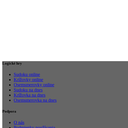
Logické hry
Sudoku online
Krížovky online
Osemsmerovky online
Sudoku na dnes
Krížovka na dnes
Osemsmerovka na dnes
Podpora
O nás
Podmienky používania