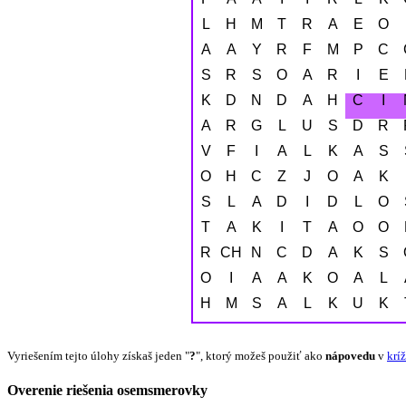
L
H
M
T
R
A
E
O
Á
Á
Y
R
F
M
P
C
S
R
S
Ó
A
R
I
E
K
D
N
D
Á
H
Č
Í
A
R
G
L
U
Š
D
R
V
F
I
A
L
K
A
S
O
H
C
Ž
J
O
A
K
S
L
A
D
I
D
L
O
T
A
K
I
T
A
O
O
R
CH
N
C
D
A
K
Š
O
I
Á
A
K
O
A
L
H
M
S
A
L
K
U
K
Vyriešením tejto úlohy získaš jeden "
?
", ktorý možeš použiť ako
nápovedu
v
krí
Overenie riešenia osemsmerovky