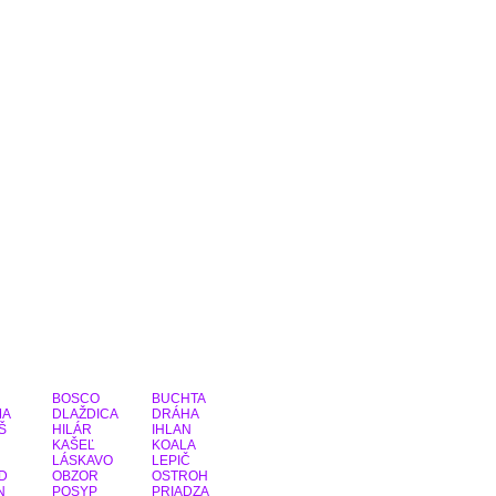
BOSCO
BUCHTA
MA
DLAŽDICA
DRÁHA
Š
HILÁR
IHLAN
KAŠEĽ
KOALA
LÁSKAVO
LEPIČ
D
OBZOR
OSTROH
N
POSYP
PRIADZA