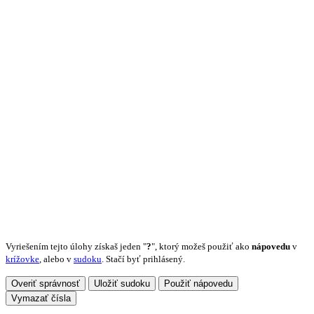
Vyriešením tejto úlohy získaš jeden "
?
", ktorý možeš použiť ako
nápovedu
v
krížovke
, alebo v
sudoku
. Stačí byť prihlásený.