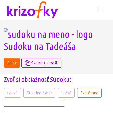
Sudoku na Tadeáša
Riešiť
Skopíruj a pošli
Zvoľ si obtiažnosť Sudoku:
Ľahké
Stredne ťažké
Ťažké
Extrémne