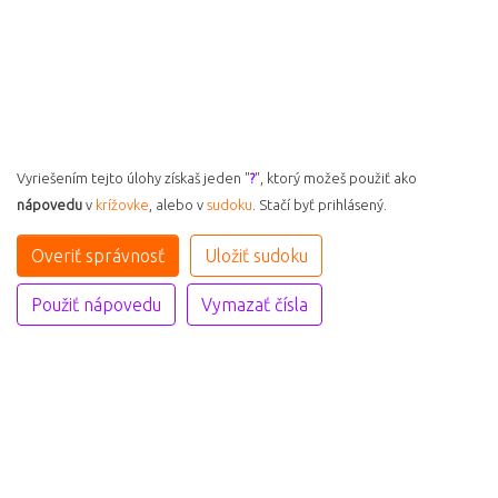
Vyriešením tejto úlohy získaš jeden "
?
", ktorý možeš použiť ako
nápovedu
v
krížovke
, alebo v
sudoku
. Stačí byť prihlásený.