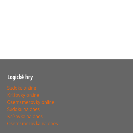
Logické hry
Sudoku online
Krížovky online
Osemsmerovky online
Sudoku na dnes
Krížovka na dnes
Osemsmerovka na dnes