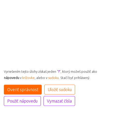
Vyriešením tejto úlohy získaš jeden "
?
", ktorý možeš použiť ako
nápovedu
v
krížovke
, alebo v
sudoku
. Stačí byť prihlásený.