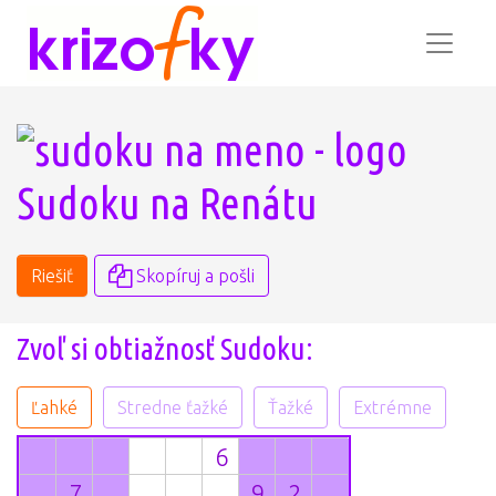
Sudoku na Renátu
Riešiť
Skopíruj a pošli
Zvoľ si obtiažnosť Sudoku:
Ľahké
Stredne ťažké
Ťažké
Extrémne