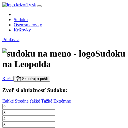
Sudoku
Osemsmerovky
Krížovky
Prihlás sa
Sudoku
na Leopolda
Riešiť
Skopíruj a pošli
Zvoľ si obtiažnosť Sudoku:
Ľahké
Stredne ťažké
Ťažké
Extrémne