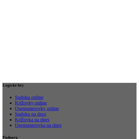
Logické hry
Sudoku online
Krížovky online
Osemsmerovky online
Sudoku na dnes
Krížovka na dnes
Osemsmerovka na dnes
Podpora