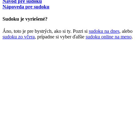
Návod pre sudoku
Nápoveda pre sudoku
Sudoku je vyriešené?
Áno, toto je pre bystrých, ako si ty. Pozri si
sudoku na dnes
, alebo
sudoku zo včera
, prípadne si vyber ďalšie
sudoku online na meno
.