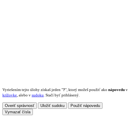
Vyriešením tejto úlohy získaš jeden "
?
", ktorý možeš použiť ako
nápovedu
v
krížovke
, alebo v
sudoku
. Stačí byť prihlásený.