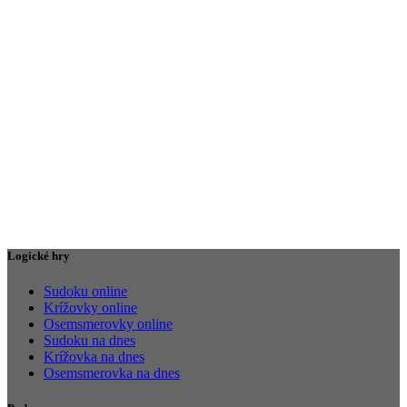
Logické hry
Sudoku online
Krížovky online
Osemsmerovky online
Sudoku na dnes
Krížovka na dnes
Osemsmerovka na dnes