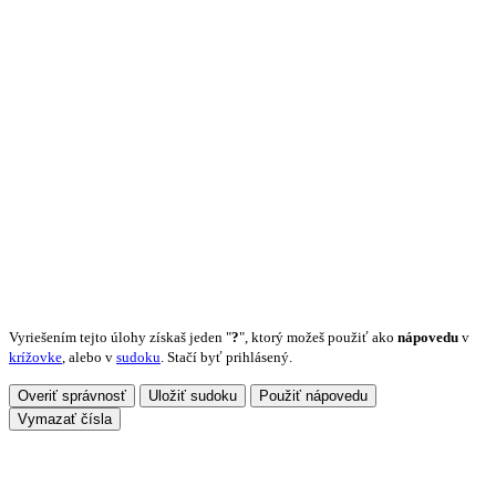
Vyriešením tejto úlohy získaš jeden "
?
", ktorý možeš použiť ako
nápovedu
v
krížovke
, alebo v
sudoku
. Stačí byť prihlásený.