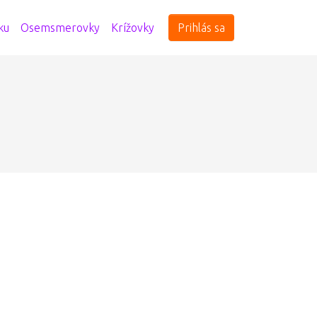
ku
Osemsmerovky
Krížovky
Prihlás sa