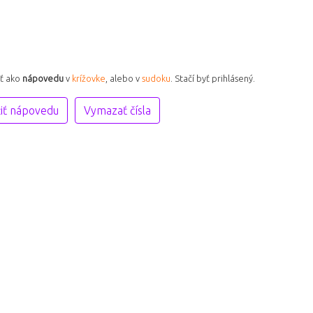
iť ako
nápovedu
v
krížovke
, alebo v
sudoku
. Stačí byť prihlásený.