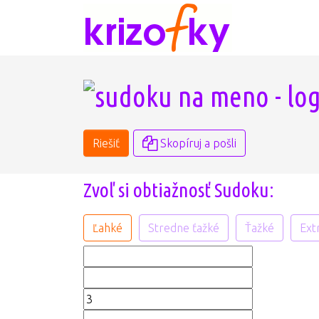
Riešiť
Skopíruj a pošli
Zvoľ si obtiažnosť Sudoku:
Ľahké
Stredne ťažké
Ťažké
Ext