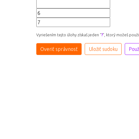
Vyriešením tejto úlohy získaš jeden "
?
", ktorý možeš použ