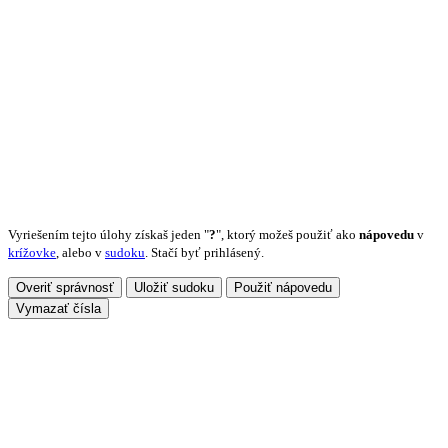
Vyriešením tejto úlohy získaš jeden "
?
", ktorý možeš použiť ako
nápovedu
v
krížovke
, alebo v
sudoku
. Stačí byť prihlásený.