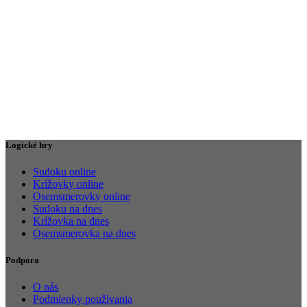
Logické hry
Sudoku online
Krížovky online
Osemsmerovky online
Sudoku na dnes
Krížovka na dnes
Osemsmerovka na dnes
Podpora
O nás
Podmienky používania