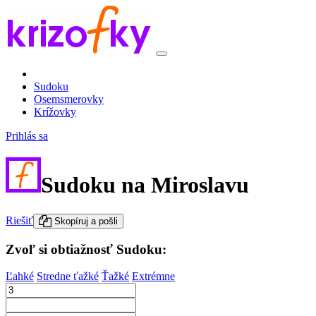
Sudoku
Osemsmerovky
Krížovky
Prihlás sa
Sudoku na Miroslavu
Riešiť
Skopíruj a pošli
Zvoľ si obtiažnosť Sudoku:
Ľahké
Stredne ťažké
Ťažké
Extrémne