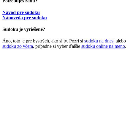
Potrebuješ radu?
Návod pre sudoku
Nápoveda pre sudoku
Sudoku je vyriešené?
Áno, toto je pre bystrých, ako si ty. Pozri si
sudoku na dnes
, alebo
sudoku zo včera
, prípadne si vyber ďalšie
sudoku online na meno
.