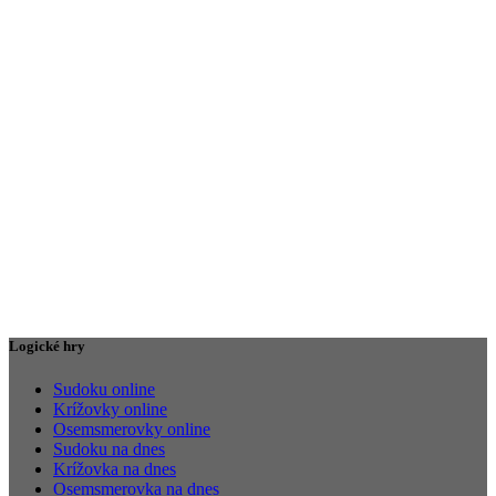
Logické hry
Sudoku online
Krížovky online
Osemsmerovky online
Sudoku na dnes
Krížovka na dnes
Osemsmerovka na dnes