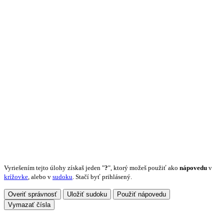
Vyriešením tejto úlohy získaš jeden "
?
", ktorý možeš použiť ako
nápovedu
v
krížovke
, alebo v
sudoku
. Stačí byť prihlásený.