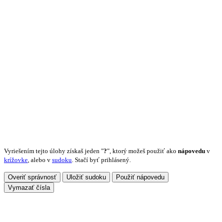
Vyriešením tejto úlohy získaš jeden "
?
", ktorý možeš použiť ako
nápovedu
v
krížovke
, alebo v
sudoku
. Stačí byť prihlásený.