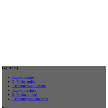
Logické hry
Sudoku online
Krížovky online
Osemsmerovky online
Sudoku na dnes
Krížovka na dnes
Osemsmerovka na dnes