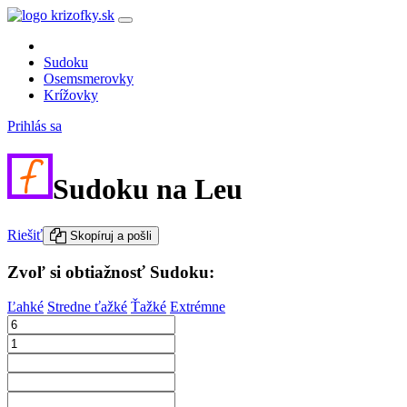
Sudoku
Osemsmerovky
Krížovky
Prihlás sa
Sudoku na Leu
Riešiť
Skopíruj a pošli
Zvoľ si obtiažnosť Sudoku:
Ľahké
Stredne ťažké
Ťažké
Extrémne