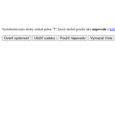
Vyriešením tejto úlohy získaš jeden "
?
", ktorý možeš použiť ako
nápovedu
v
krí