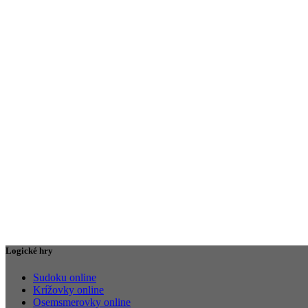
Logické hry
Sudoku online
Krížovky online
Osemsmerovky online