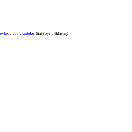
žovke
, alebo v
sudoku
. Stačí byť prihlásený.