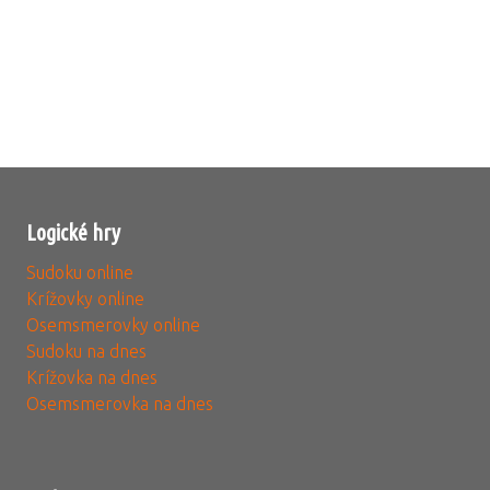
Logické hry
Sudoku online
Krížovky online
Osemsmerovky online
Sudoku na dnes
Krížovka na dnes
Osemsmerovka na dnes