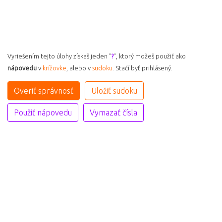
Vyriešením tejto úlohy získaš jeden "
?
", ktorý možeš použiť ako
nápovedu
v
krížovke
, alebo v
sudoku
. Stačí byť prihlásený.