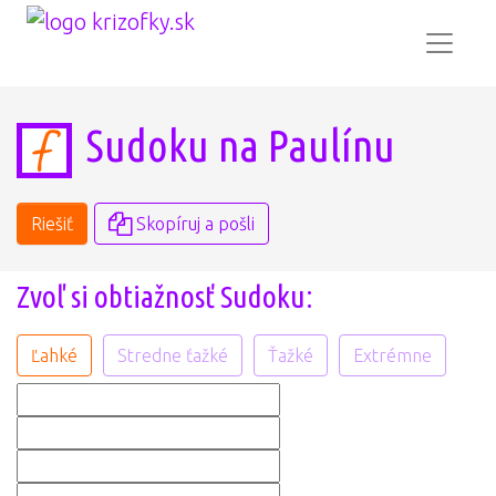
Sudoku na Paulínu
Riešiť
Skopíruj a pošli
Zvoľ si obtiažnosť Sudoku:
Ľahké
Stredne ťažké
Ťažké
Extrémne