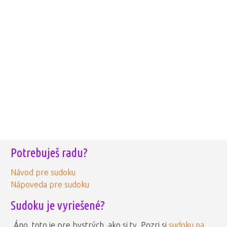
Potrebuješ radu?
Návod pre sudoku
Nápoveda pre sudoku
Sudoku je vyriešené?
Áno, toto je pre bystrých, ako si ty. Pozri si
sudoku na