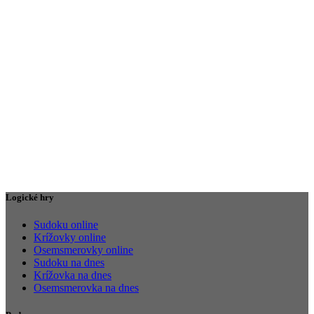
Logické hry
Sudoku online
Krížovky online
Osemsmerovky online
Sudoku na dnes
Krížovka na dnes
Osemsmerovka na dnes