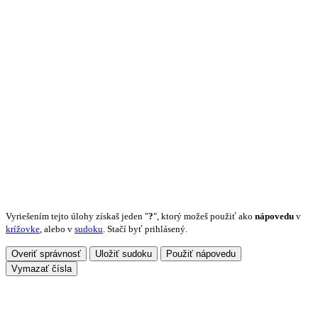
Vyriešením tejto úlohy získaš jeden "
?
", ktorý možeš použiť ako
nápovedu
v
krížovke
, alebo v
sudoku
. Stačí byť prihlásený.