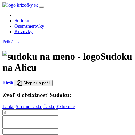
Sudoku
Osemsmerovky
Krížovky
Prihlás sa
Sudoku
na Alicu
Riešiť
Skopíruj a pošli
Zvoľ si obtiažnosť Sudoku:
Ľahké
Stredne ťažké
Ťažké
Extrémne