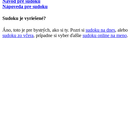
Návod pre sudoku
Nápoveda pre sudoku
Sudoku je vyriešené?
Áno, toto je pre bystrých, ako si ty. Pozri si
sudoku na dnes
, alebo
sudoku zo včera
, prípadne si vyber ďalšie
sudoku online na meno
.