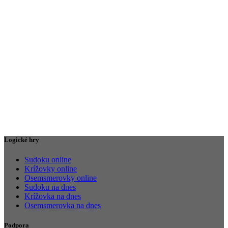
Logické hry
Sudoku online
Krížovky online
Osemsmerovky online
Sudoku na dnes
Krížovka na dnes
Osemsmerovka na dnes
Podpora