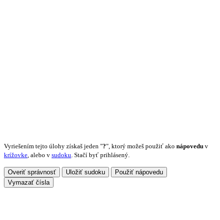
Vyriešením tejto úlohy získaš jeden "
?
", ktorý možeš použiť ako
nápovedu
v
krížovke
, alebo v
sudoku
. Stačí byť prihlásený.