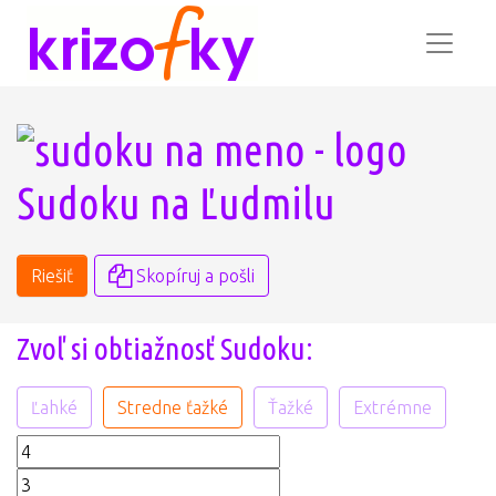
Sudoku na Ľudmilu
Riešiť
Skopíruj a pošli
Zvoľ si obtiažnosť Sudoku:
Ľahké
Stredne ťažké
Ťažké
Extrémne