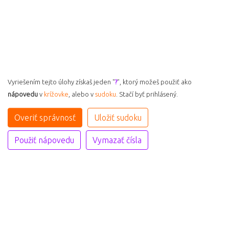
Vyriešením tejto úlohy získaš jeden "
?
", ktorý možeš použiť ako
nápovedu
v
krížovke
, alebo v
sudoku
. Stačí byť prihlásený.