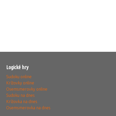
Logické hry
Sudoku online
Krížovky online
Osemsmerovky online
Sudoku na dnes
Krížovka na dnes
Osemsmerovka na dnes