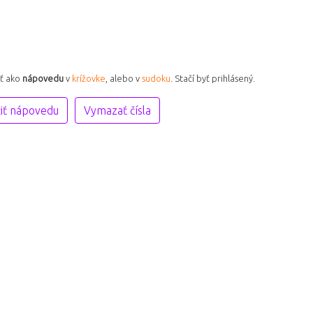
iť ako
nápovedu
v
krížovke
, alebo v
sudoku
. Stačí byť prihlásený.