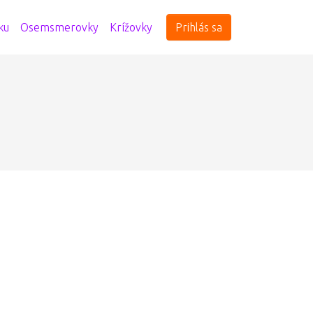
ku
Osemsmerovky
Krížovky
Prihlás sa