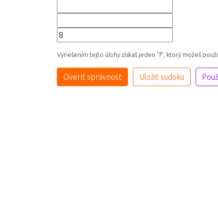
Vyriešením tejto úlohy získaš jeden "
?
", ktorý možeš použ