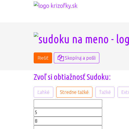
Riešiť
Skopíruj a pošli
Zvoľ si obtiažnosť Sudoku:
Ľahké
Stredne ťažké
Ťažké
Ext