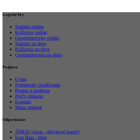
Logické hry
Sudoku online
Krížovky online
Osemsmerovky online
Sudoku na dnes
Krížovka na dnes
Osemsmerovka na dnes
Podpora
O nás
Podmienky používania
Pomoc a podpora
Prečo reklama
Kontakt
Mapa stránok
Odporúčame
ÁMOS vision - dotykové panely
Ivan Rias - blog