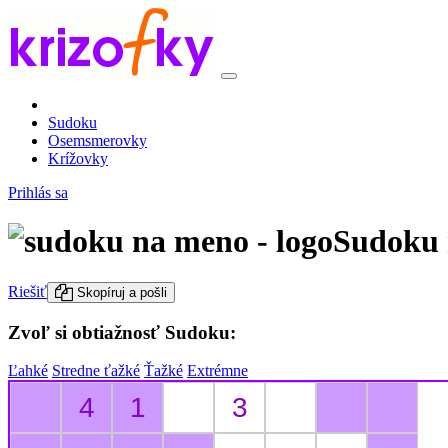
Sudoku
Osemsmerovky
Krížovky
Prihlás sa
Sudoku 
Riešiť
Skopíruj a pošli
Zvoľ si obtiažnosť Sudoku:
Ľahké
Stredne ťažké
Ťažké
Extrémne