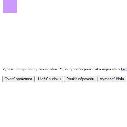
Vyriešením tejto úlohy získaš jeden "
?
", ktorý možeš použiť ako
nápovedu
v
krí