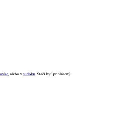
žovke
, alebo v
sudoku
. Stačí byť prihlásený.