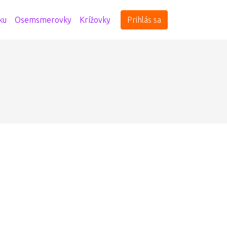
ku
Osemsmerovky
Krížovky
Prihlás sa