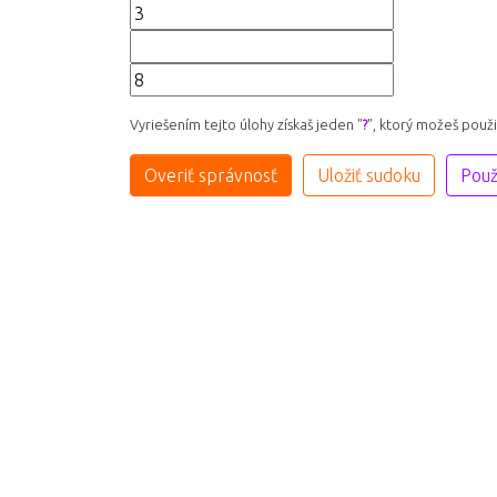
Vyriešením tejto úlohy získaš jeden "
?
", ktorý možeš použ