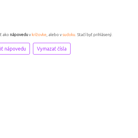
iť ako
nápovedu
v
krížovke
, alebo v
sudoku
. Stačí byť prihlásený.