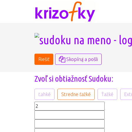
Riešiť
Skopíruj a pošli
Zvoľ si obtiažnosť Sudoku:
Ľahké
Stredne ťažké
Ťažké
Ext