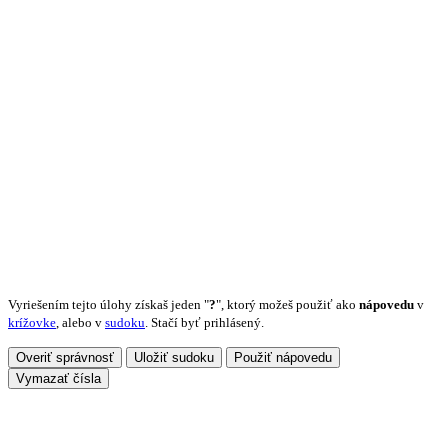
Vyriešením tejto úlohy získaš jeden "
?
", ktorý možeš použiť ako
nápovedu
v
krížovke
, alebo v
sudoku
. Stačí byť prihlásený.