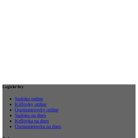
Logické hry
Sudoku online
Krížovky online
Osemsmerovky online
Sudoku na dnes
Krížovka na dnes
Osemsmerovka na dnes