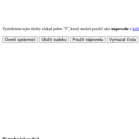
Vyriešením tejto úlohy získaš jeden "
?
", ktorý možeš použiť ako
nápovedu
v
krí