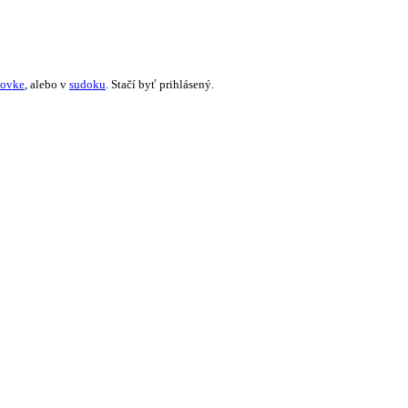
žovke
, alebo v
sudoku
. Stačí byť prihlásený.