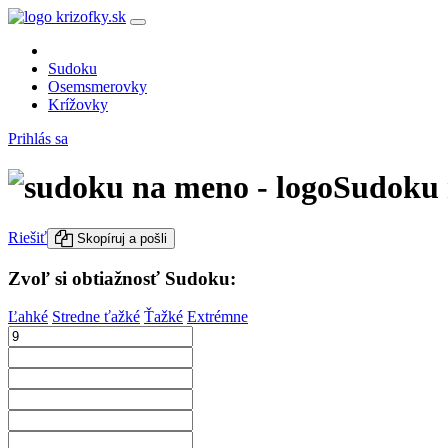
Sudoku
Osemsmerovky
Krížovky
Prihlás sa
Sudoku 
Riešiť
Skopíruj a pošli
Zvoľ si obtiažnosť Sudoku:
Ľahké
Stredne ťažké
Ťažké
Extrémne