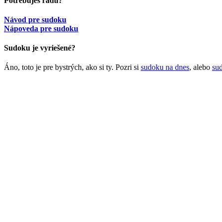
Potrebuješ radu?
Návod pre sudoku
Nápoveda pre sudoku
Sudoku je vyriešené?
Áno, toto je pre bystrých, ako si ty. Pozri si
sudoku na dnes
, alebo
su