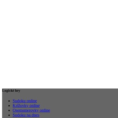
Logické hry
Sudoku online
Krížovky online
Osemsmerovky online
Sudoku na dnes