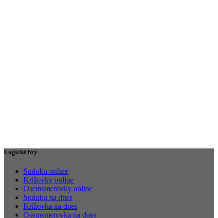
Logické hry
Sudoku online
Krížovky online
Osemsmerovky online
Sudoku na dnes
Krížovka na dnes
Osemsmerovka na dnes