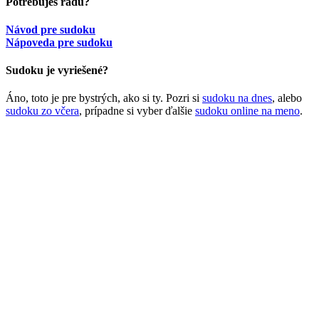
Potrebuješ radu?
Návod pre sudoku
Nápoveda pre sudoku
Sudoku je vyriešené?
Áno, toto je pre bystrých, ako si ty. Pozri si
sudoku na dnes
, alebo
sudoku zo včera
, prípadne si vyber ďalšie
sudoku online na meno
.