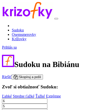
Sudoku
Osemsmerovky
Krížovky
Prihlás sa
Sudoku na Bibiánu
Riešiť
Skopíruj a pošli
Zvoľ si obtiažnosť Sudoku:
Ľahké
Stredne ťažké
Ťažké
Extrémne