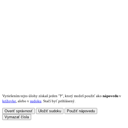
Vyriešením tejto úlohy získaš jeden "
?
", ktorý možeš použiť ako
nápovedu
v
krížovke
, alebo v
sudoku
. Stačí byť prihlásený.