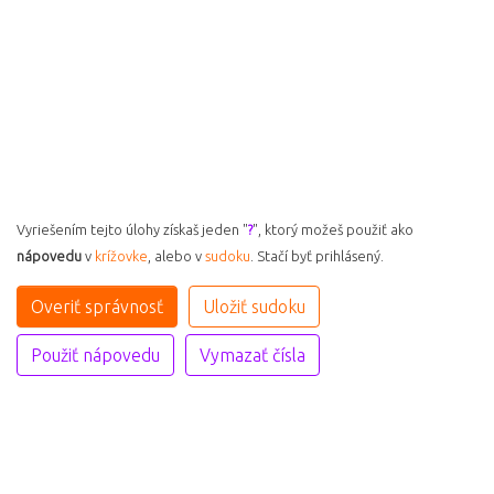
Vyriešením tejto úlohy získaš jeden "
?
", ktorý možeš použiť ako
nápovedu
v
krížovke
, alebo v
sudoku
. Stačí byť prihlásený.