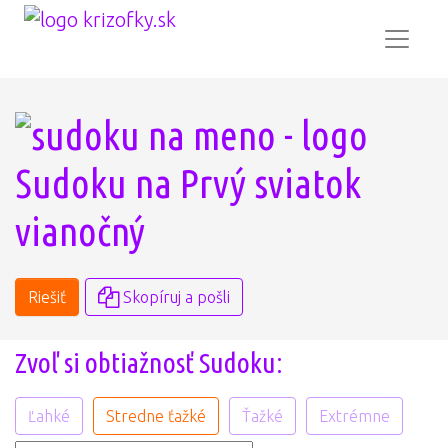
Sudoku na Prvý sviatok
vianočný
Riešiť
Skopíruj a pošli
Zvoľ si obtiažnosť Sudoku:
Ľahké
Stredne ťažké
Ťažké
Extrémne