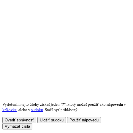
Vyriešením tejto úlohy získaš jeden "
?
", ktorý možeš použiť ako
nápovedu
v
krížovke
, alebo v
sudoku
. Stačí byť prihlásený.