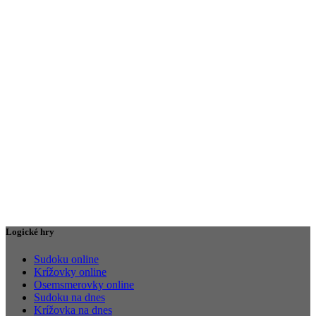
Logické hry
Sudoku online
Krížovky online
Osemsmerovky online
Sudoku na dnes
Krížovka na dnes