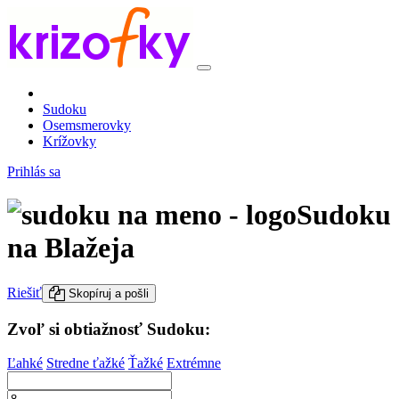
Sudoku
Osemsmerovky
Krížovky
Prihlás sa
Sudoku
na Blažeja
Riešiť
Skopíruj a pošli
Zvoľ si obtiažnosť Sudoku:
Ľahké
Stredne ťažké
Ťažké
Extrémne