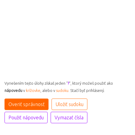
Vyriešením tejto úlohy získaš jeden "
?
", ktorý možeš použiť ako
nápovedu
v
krížovke
, alebo v
sudoku
. Stačí byť prihlásený.