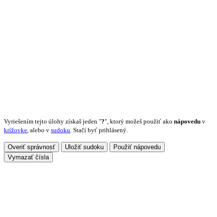
Vyriešením tejto úlohy získaš jeden "
?
", ktorý možeš použiť ako
nápovedu
v
krížovke
, alebo v
sudoku
. Stačí byť prihlásený.