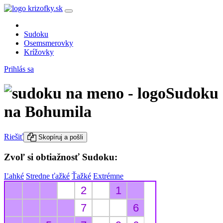
Sudoku
Osemsmerovky
Krížovky
Prihlás sa
Sudoku
na Bohumila
Riešiť
Skopíruj a pošli
Zvoľ si obtiažnosť Sudoku:
Ľahké
Stredne ťažké
Ťažké
Extrémne