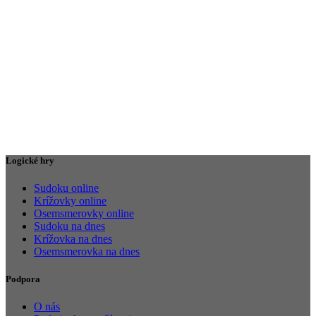
Logické hry
Sudoku online
Krížovky online
Osemsmerovky online
Sudoku na dnes
Krížovka na dnes
Osemsmerovka na dnes
Podpora
O nás