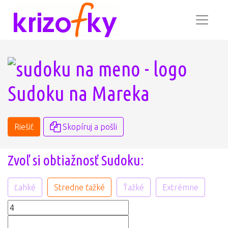
Sudoku na Mareka
Riešiť
Skopíruj a pošli
Zvoľ si obtiažnosť Sudoku:
Ľahké
Stredne ťažké
Ťažké
Extrémne