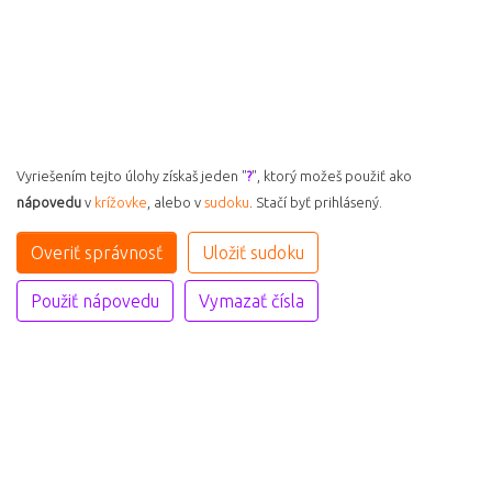
Vyriešením tejto úlohy získaš jeden "
?
", ktorý možeš použiť ako
nápovedu
v
krížovke
, alebo v
sudoku
. Stačí byť prihlásený.