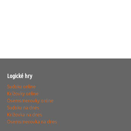
Logické hry
Sudoku online
Krížovky online
Osemsmerovky online
Sudoku na dnes
Krížovka na dnes
Osemsmerovka na dnes