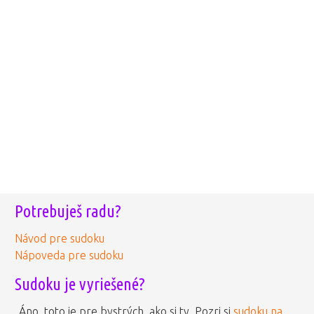
Potrebuješ radu?
Návod pre sudoku
Nápoveda pre sudoku
Sudoku je vyriešené?
Áno, toto je pre bystrých, ako si ty. Pozri si
sudoku na