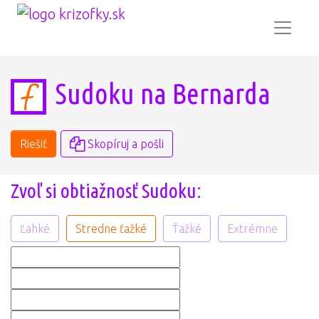
Sudoku na Bernarda
Riešiť
Skopíruj a pošli
Zvoľ si obtiažnosť Sudoku:
Ľahké
Stredne ťažké
Ťažké
Extrémne