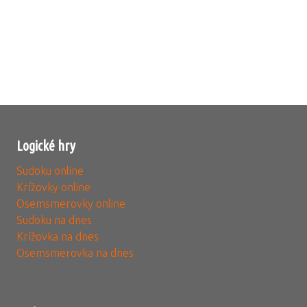
Logické hry
Sudoku online
Krížovky online
Osemsmerovky online
Sudoku na dnes
Krížovka na dnes
Osemsmerovka na dnes