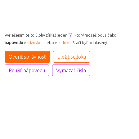
Vyriešením tejto úlohy získaš jeden "
?
", ktorý možeš použiť ako
nápovedu
v
krížovke
, alebo v
sudoku
. Stačí byť prihlásený.