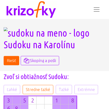
Sudoku na Karolínu
Riešiť
Skopíruj a pošli
Zvoľ si obtiažnosť Sudoku:
Ľahké
Stredne ťažké
Ťažké
Extrémne