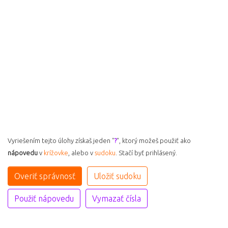
Vyriešením tejto úlohy získaš jeden "
?
", ktorý možeš použiť ako
nápovedu
v
krížovke
, alebo v
sudoku
. Stačí byť prihlásený.