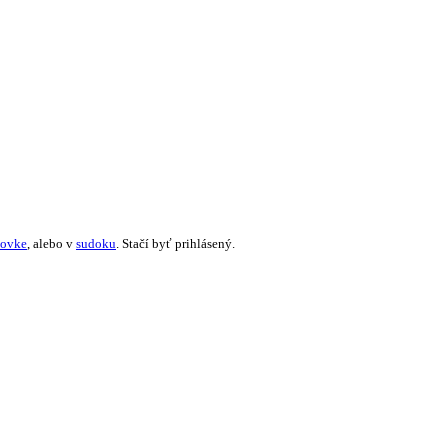
žovke
, alebo v
sudoku
. Stačí byť prihlásený.