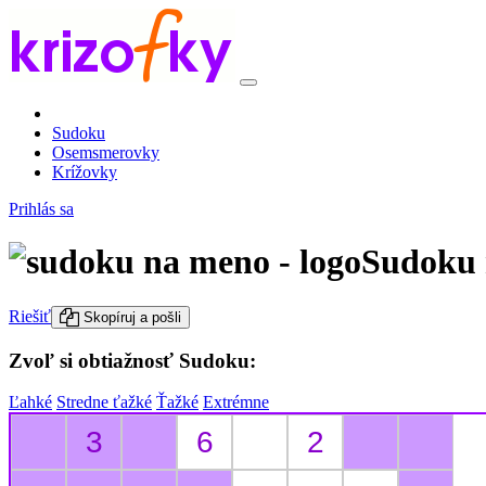
Sudoku
Osemsmerovky
Krížovky
Prihlás sa
Sudoku 
Riešiť
Skopíruj a pošli
Zvoľ si obtiažnosť Sudoku:
Ľahké
Stredne ťažké
Ťažké
Extrémne