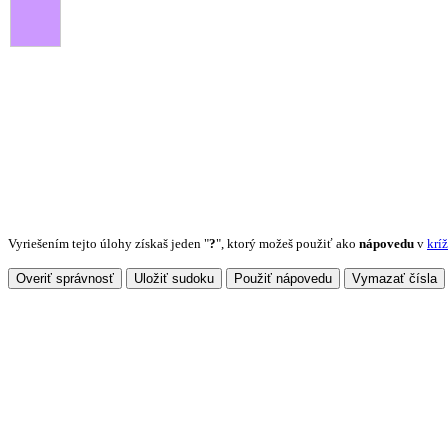
Vyriešením tejto úlohy získaš jeden "
?
", ktorý možeš použiť ako
nápovedu
v
krí