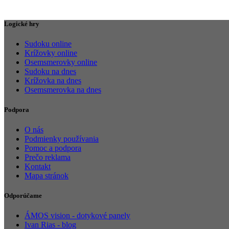
Logické hry
Sudoku online
Krížovky online
Osemsmerovky online
Sudoku na dnes
Krížovka na dnes
Osemsmerovka na dnes
Podpora
O nás
Podmienky používania
Pomoc a podpora
Prečo reklama
Kontakt
Mapa stránok
Odporúčame
ÁMOS vision - dotykové panely
Ivan Rias - blog