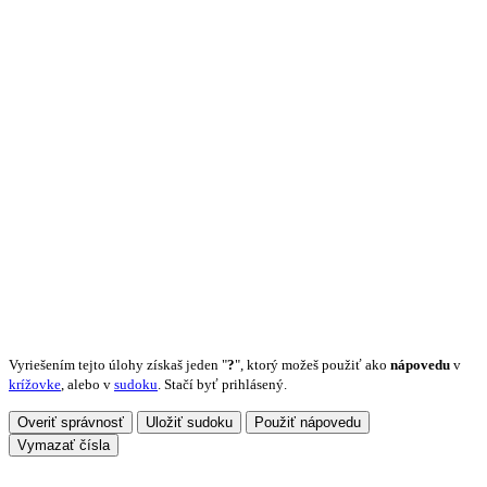
Vyriešením tejto úlohy získaš jeden "
?
", ktorý možeš použiť ako
nápovedu
v
krížovke
, alebo v
sudoku
. Stačí byť prihlásený.