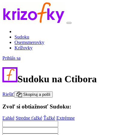
Sudoku
Osemsmerovky
Krížovky
Prihlás sa
Sudoku na Ctibora
Riešiť
Skopíruj a pošli
Zvoľ si obtiažnosť Sudoku:
Ľahké
Stredne ťažké
Ťažké
Extrémne