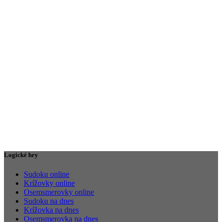
Logické hry
Sudoku online
Krížovky online
Osemsmerovky online
Sudoku na dnes
Krížovka na dnes
Osemsmerovka na dnes