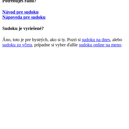
Potrebuješ radu?
Návod pre sudoku
Nápoveda pre sudoku
Sudoku je vyriešené?
Áno, toto je pre bystrých, ako si ty. Pozri si
sudoku na dnes
, alebo
sudoku zo včera
, prípadne si vyber ďalšie
sudoku online na meno
.