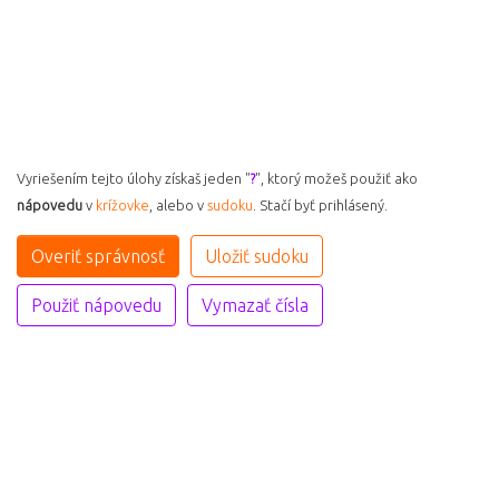
Vyriešením tejto úlohy získaš jeden "
?
", ktorý možeš použiť ako
nápovedu
v
krížovke
, alebo v
sudoku
. Stačí byť prihlásený.