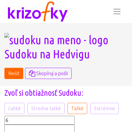
Sudoku na Hedvigu
Riešiť
Skopíruj a pošli
Zvoľ si obtiažnosť Sudoku:
Ľahké
Stredne ťažké
Ťažké
Extrémne