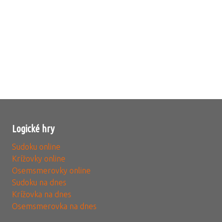
Logické hry
Sudoku online
Krížovky online
Osemsmerovky online
Sudoku na dnes
Krížovka na dnes
Osemsmerovka na dnes